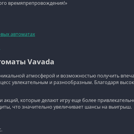
ного времяпрепровождения!»
овых автоматах
a
томаты Vavada
уникальной атмосферой и возможностью получить впеч
оцесс увлекательным и разнообразным. Благодаря высок
 и акций, которые делают игру еще более привлекатель
диты, что значительно увеличивает шансы на выигрыш.
.