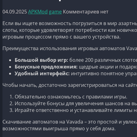
04.09.2025
APKMod
game
Комментариев нет
Если вы ищете возможность погрузиться в мир азартн
слоты, которые удовлетворят потребности как новичк
игровым процессом прямо с вашего устройства.
Преимущества использования игровых автоматов Vava
Большой выбор игр:
более 200 различных слото
Бонусные предложения:
щедрые акции и подарки
Удобный интерфейс:
интуитивно понятное управ
Чтобы начать, достаточно зарегистрироваться на сай
Обязательно ознакомьтесь с правилами игры.
Используйте бонусы для увеличения шансов на в
Играйте ответственно и устанавливайте лимиты н
Скачивание автоматов на Vavada – это простой и увле
возможностями выигрыша прямо у себя дома.