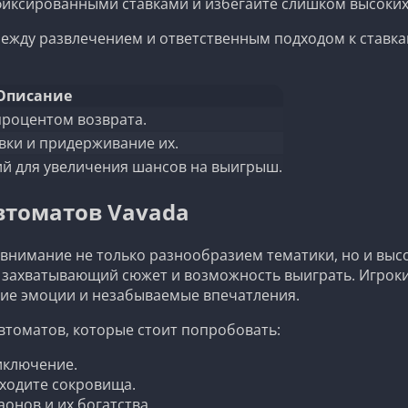
фиксированными ставками и избегайте слишком высоких
 между развлечением и ответственным подходом к ставка
Описание
процентом возврата.
вки и придерживание их.
ий для увеличения шансов на выигрыш.
втоматов Vavada
внимание не только разнообразием тематики, но и выс
е захватывающий сюжет и возможность выиграть. Игроки
кие эмоции и незабываемые впечатления.
томатов, которые стоит попробовать:
иключение.
ходите сокровища.
онов и их богатства.