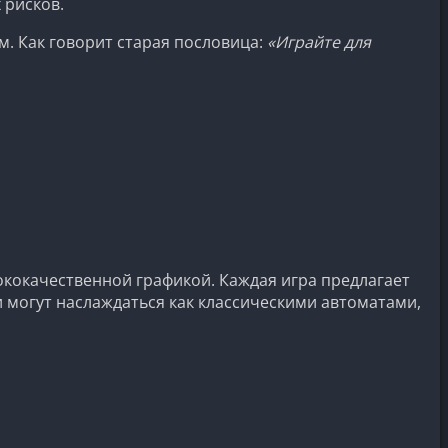
 рисков.
м. Как говорит старая пословица:
«Играйте для
ококачественной графикой. Каждая игра предлагает
 могут наслаждаться как классическими автоматами,