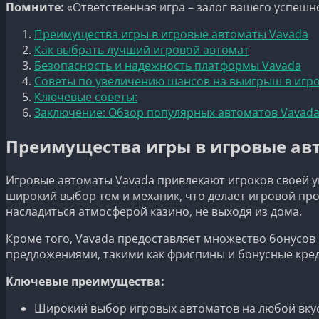
Помните:
«Ответственная игра – залог вашего успеш
Преимущества игры в игровые автоматы Vavada
Как выбрать лучший игровой автомат
Безопасность и надежность платформы Vavada
Советы по увеличению шансов на выигрыш в игр
Ключевые советы:
Заключение: Обзор популярных автоматов Vavad
Преимущества игры в игровые ав
Игровые автоматы Vavada привлекают игроков своей 
широкий выбор тем и механик, что делает игровой пр
насладиться атмосферой казино, не выходя из дома.
Кроме того, Vavada предоставляет множество бонусов
предложениями, такими как фриспины и бонусные кре
Ключевые преимущества:
Широкий выбор игровых автоматов на любой вкус