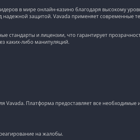
лидеров в мире онлайн-казино благодаря высокому уро
од надежной защитой. Vavada применяет современные т
ые стандарты и лицензии, что гарантирует прозрачност
без каких-либо манипуляций.
ля Vavada. Платформа предоставляет все необходимые 
 реагирование на жалобы.