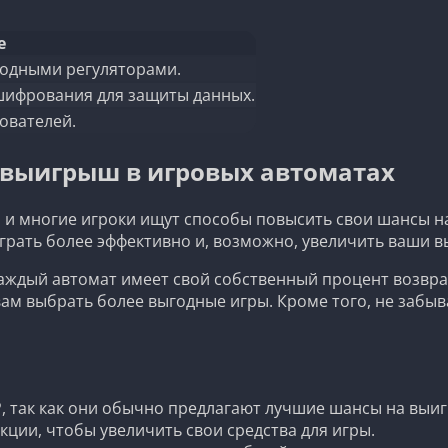
е
родными регуляторами.
ифрования для защиты данных.
ователей.
 выигрыш в игровых автоматах
и многие игроки ищут способы повысить свои шансы на у
играть более эффективно и, возможно, увеличить ваши 
аждый автомат имеет свой собственный процент возврат
ам выбрать более выгодные игры. Кроме того, не забыв
, так как они обычно предлагают лучшие шансы на выи
кции, чтобы увеличить свои средства для игры.