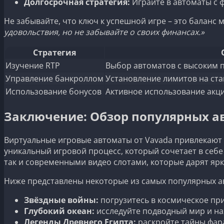
Долгосрочная стратегия:
Играйте в автоматы с 
Не забывайте, что ключ к успешной игре – это баланс
удовольствия, но не забывайте о своих финансах.»
Стратегия
Изучение RTP
Выбор автоматов с высоким 
Управление банкроллом
Установление лимитов на ста
Использование бонусов
Активное использование акц
Заключение: Обзор популярных а
Виртуальные игровые автоматы от Vavada привлекают 
уникальный игровой процесс, который сочетает в себ
так и современными видео слотами, которые дарят яр
Ниже представлены некоторые из самых популярных ав
Звёздные войны:
погрузитесь в космическое пр
Глубокий океан:
исследуйте подводный мир и на
Легенды Древнего Египта:
раскройте тайны фара