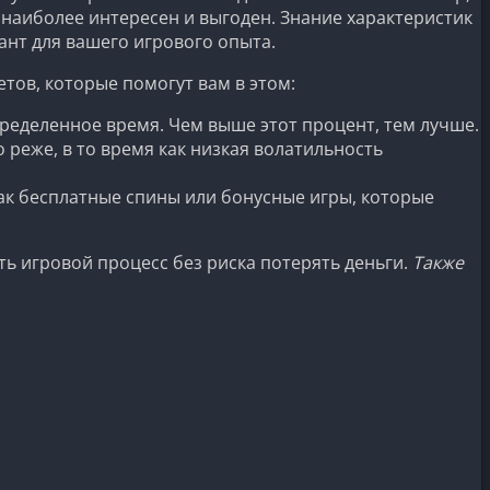
 наиболее интересен и выгоден. Знание характеристик
ант для вашего игрового опыта.
тов, которые помогут вам в этом:
пределенное время. Чем выше этот процент, тем лучше.
реже, в то время как низкая волатильность
к бесплатные спины или бонусные игры, которые
ь игровой процесс без риска потерять деньги.
Также