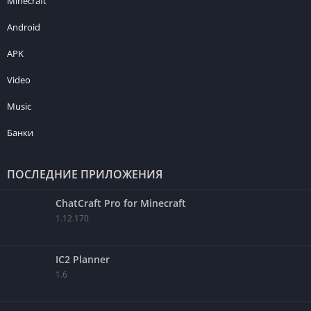
Minecraft
Android
APK
Video
Music
Банки
ПОСЛЕДНИЕ ПРИЛОЖЕНИЯ
ChatCraft Pro for Minecraft
1.12.170
IC2 Planner
1.6