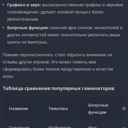
Графика и звук:
высококачественная графика и звуковое
сопровождение сделают игровой процесс более
увлекательным.
Бонусные функции:
наличие фри-спинов, множителей и
других активностей может значительно увеличить ваши
шансы на выигрыш.
Помимо перечисленного, стоит обратить внимание на
отзывы других игроков. Это может помочь вам
сформировать более полное представление о качестве
игры.
Таблица сравнения популярных гаминаторов
Бонусные
Название
Тематика
От
функции
Греческие
Мифология
Фри-
⭐⭐