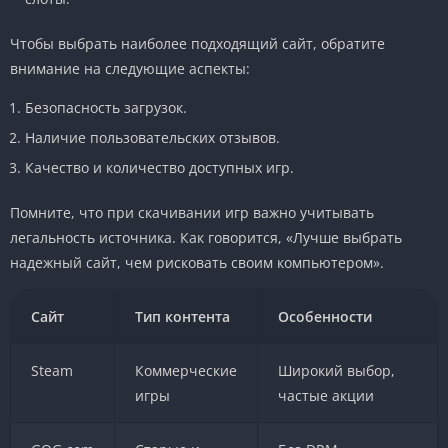
Чтобы выбрать наиболее подходящий сайт, обратите
внимание на следующие аспекты:
Безопасность загрузок.
Наличие пользовательских отзывов.
Качество и количество доступных игр.
Помните, что при скачивании игр важно учитывать
легальность источника. Как говорится, «Лучше выбрать
надежный сайт, чем рисковать своим компьютером».
Сайт
Тип контента
Особенности
Steam
Коммерческие
Широкий выбор,
игры
частые акции