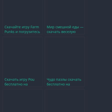
Скачайте игру Farm
Мир смешной еды —
Punks и погрузитесь
скачать веселую
в увлекательный мир
игру и погрузиться в
фермерства
кулинарный мир
Скачать игру Pou
Чудо пазлы скачать
бесплатно на
бесплатно на
Android и
компьютер и
погрузиться в
погрузиться в
увлекательный мир
увлекательный мир