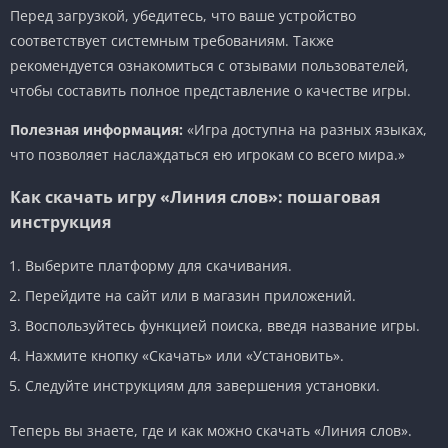
Перед загрузкой, убедитесь, что ваше устройство
соответствует системным требованиям. Также
рекомендуется ознакомиться с отзывами пользователей,
чтобы составить полное представление о качестве игры.
Полезная информация:
«Игра доступна на разных языках,
что позволяет наслаждаться ею игрокам со всего мира.»
Как скачать игру «Линия слов»: пошаговая
инструкция
Выберите платформу для скачивания.
Перейдите на сайт или в магазин приложений.
Воспользуйтесь функцией поиска, введя название игры.
Нажмите кнопку «Скачать» или «Установить».
Следуйте инструкциям для завершения установки.
Теперь вы знаете, где и как можно скачать «Линия слов».