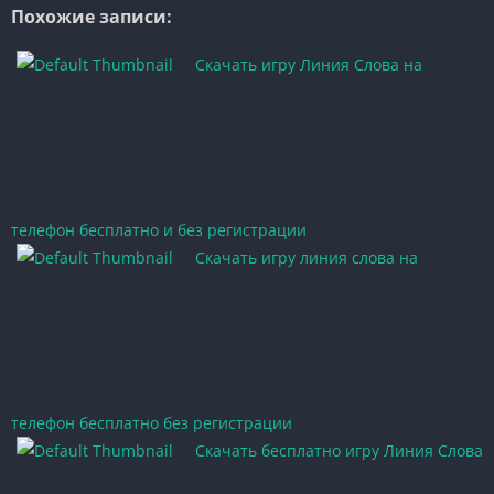
Похожие записи:
Скачать игру Линия Слова на
телефон бесплатно и без регистрации
Скачать игру линия слова на
телефон бесплатно без регистрации
Скачать бесплатно игру Линия Слова