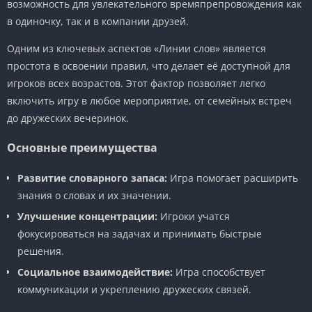
возможность для увлекательного времяпрепровождения как
в одиночку, так и в компании друзей.
Одним из ключевых аспектов «Линии слов» является
простота в освоении правил, что делает её доступной для
игроков всех возрастов. Этот фактор позволяет легко
включить игру в любое мероприятие, от семейных встреч
до дружеских вечеринок.
Основные преимущества
Развитие словарного запаса:
Игра помогает расширить
знания о словах и их значении.
Улучшение концентрации:
Игроки учатся
фокусироваться на задачах и принимать быстрые
решения.
Социальное взаимодействие:
Игра способствует
коммуникации и укреплению дружеских связей.