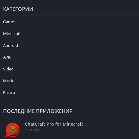
КАТЕГОРИИ
Game
Minecraft
Android
APK
Video
Music
Банки
ПОСЛЕДНИЕ ПРИЛОЖЕНИЯ
ChatCraft Pro for Minecraft
1.12.170