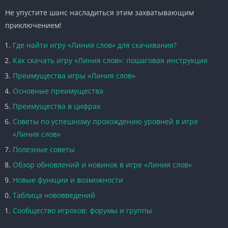
Не упустите шанс насладиться этим захватывающим
приключением!
Где найти игру «Линия слов» для скачивания?
Как скачать игру «Линия слов»: пошаговая инструкция
Преимущества игры «Линия слов»
Основные преимущества
Преимущества в цифрах
Советы по успешному прохождению уровней в игре
«Линия слов»
Полезные советы
Обзор обновлений и новинок в игре «Линия слов»
Новые функции и возможности
Таблица нововведений
Сообщество игроков: форумы и группы