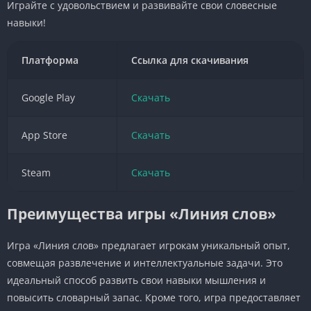
Играйте с удовольствием и развивайте свои словесные
навыки!
Платформа
Ссылка для скачивания
Google Play
Скачать
App Store
Скачать
Steam
Скачать
Преимущества игры «Линия слов»
Игра «Линия слов» предлагает игрокам уникальный опыт,
совмещая развлечение и интеллектуальные задачи. Это
идеальный способ развить свои навыки мышления и
повысить словарный запас. Кроме того, игра предоставляет