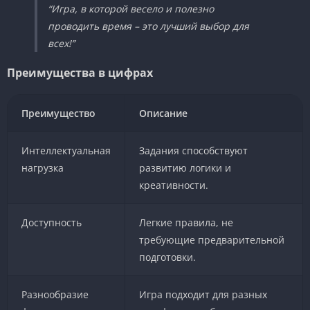
“Игра, в которой весело и полезно
проводить время – это лучший выбор для
всех!”
Преимущества в цифрах
Преимущество
Описание
Интеллектуальная
Задания способствуют
нагрузка
развитию логики и
креативности.
Доступность
Легкие правила, не
требующие предварительной
подготовки.
Разнообразие
Игра подходит для разных