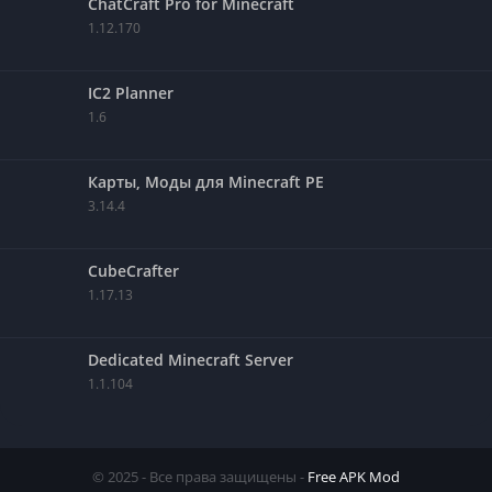
ChatCraft Pro for Minecraft
1.12.170
IC2 Planner
1.6
Карты, Моды для Minecraft PE
3.14.4
CubeCrafter
1.17.13
Dedicated Minecraft Server
1.1.104
© 2025 - Все права защищены -
Free APK Mod