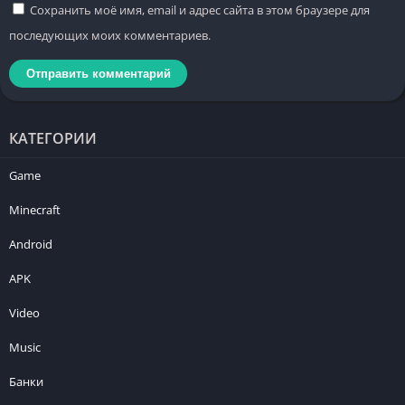
Сохранить моё имя, email и адрес сайта в этом браузере для
последующих моих комментариев.
КАТЕГОРИИ
Game
Minecraft
Android
APK
Video
Music
Банки