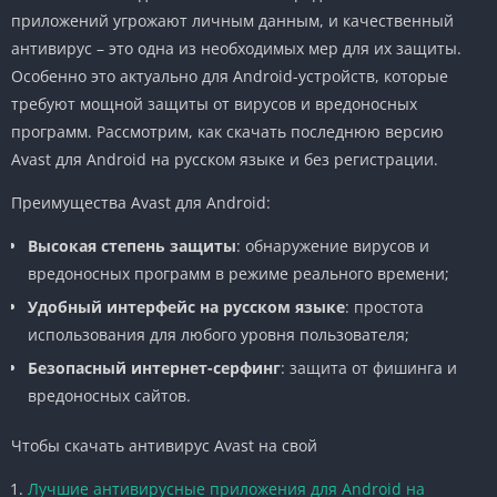
приложений угрожают личным данным, и качественный
антивирус – это одна из необходимых мер для их защиты.
Особенно это актуально для Android-устройств, которые
требуют мощной защиты от вирусов и вредоносных
программ. Рассмотрим, как скачать последнюю версию
Avast для Android на русском языке и без регистрации.
Преимущества Avast для Android:
Высокая степень защиты
: обнаружение вирусов и
вредоносных программ в режиме реального времени;
Удобный интерфейс на русском языке
: простота
использования для любого уровня пользователя;
Безопасный интернет-серфинг
: защита от фишинга и
вредоносных сайтов.
Чтобы скачать антивирус Avast на свой
Лучшие антивирусные приложения для Android на