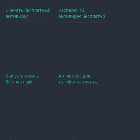
Скачать бесплатный
Касперский
антивирус
антивирус бесплатно
Касперского для
для Android на
Android на русском
русском без
языке
регистрации
Как установить
Антивирус для
бесплатный
телефона скачать
антивирус на
бесплатно на
телефон Android
русском без
регистрации