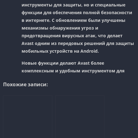
инструменты для защиты, но и специальные
функции для обеспечения полной безопасности
в интернете. С обновлением были улучшены
механизмы обнаружения угроз и
предотвращения вирусных атак, что делает
Avast одним из передовых решений для защиты
мобильных устройств на Android.
Новые функции делают Avast более
комплексным и удобным инструментом для
Похожие записи: