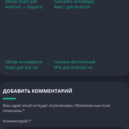
Обзор Avast для
Скачайте антивирус
Android — Защита
Аваст для Android
вашего устройства и
бесплатно и без
личных данных
регистрации
Обзор антивируса
Скачать бесплатный
Avast для игр на
VPN для Android на
платформе 4pda
русском без
регистрации
последняя версия 9
ДОБАВИТЬ КОММЕНТАРИЙ
Ваш адрес email не будет опубликован.
Обязательные поля
помечены
*
Комментарий
*