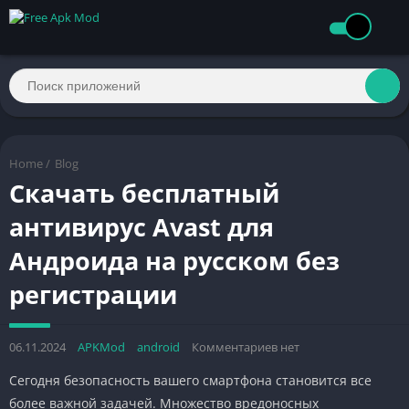
Home
/
Blog
Скачать бесплатный
антивирус Avast для
Андроида на русском без
регистрации
06.11.2024
APKMod
android
Комментариев нет
Сегодня безопасность вашего смартфона становится все
более важной задачей. Множество вредоносных