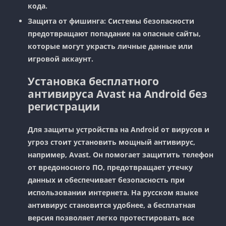
кода.
Защита от фишинга
: Системы безопасности
предотвращают попадание на опасные сайты,
которые могут украсть личные данные или
игровой аккаунт.
Установка бесплатного
антивируса Avast на Android без
регистрации
Для защиты устройства на Android от вирусов и
угроз стоит установить мощный антивирус,
например, Avast. Он помогает защитить телефон
от вредоносного ПО, предотвращает утечку
данных и обеспечивает безопасность при
использовании интернета. На русском языке
антивирус становится удобнее, а бесплатная
версия позволяет легко протестировать все