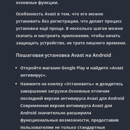
основные функции.
Особенность Avast в том, что его можно
установить без регистрации, что делает процесс
установки ещё проще. В несколько шагов можно
скачать и настроить приложение, чтобы начать
защищать устройство, не тратя лишнего времени.
Пошаговая установка Avast на Android
Откройте магазин Google Play и найдите «Avast
антивирус».
Нажмите на кнопку «Установить» и дождитесь
завершения загрузки.
Основные отличия
последней версии антивируса Avast для Android
Современная версия антивируса Avast для
Android значительно расширила
функциональные возможности, предоставив
пользователям не только стандартные