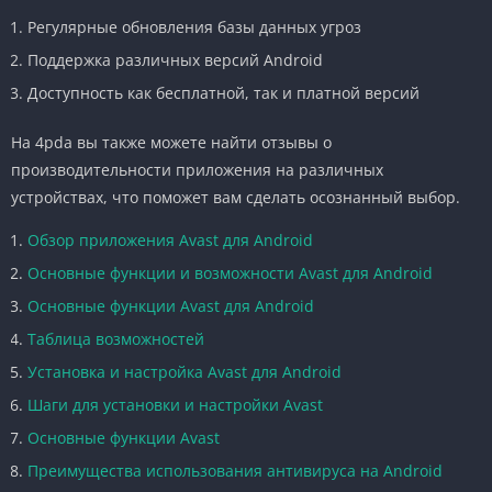
Регулярные обновления базы данных угроз
Поддержка различных версий Android
Доступность как бесплатной, так и платной версий
На 4pda вы также можете найти отзывы о
производительности приложения на различных
устройствах, что поможет вам сделать осознанный выбор.
Обзор приложения Avast для Android
Основные функции и возможности Avast для Android
Основные функции Avast для Android
Таблица возможностей
Установка и настройка Avast для Android
Шаги для установки и настройки Avast
Основные функции Avast
Преимущества использования антивируса на Android