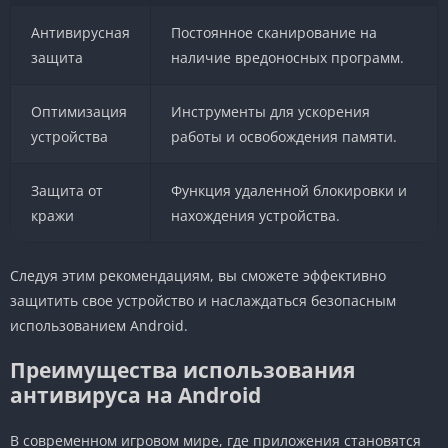
Антивирусная
Постоянное сканирование на
защита
наличие вредоносных программ.
Оптимизация
Инструменты для ускорения
устройства
работы и освобождения памяти.
Защита от
Функция удаленной блокировки и
кражи
нахождения устройства.
Следуя этим рекомендациям, вы сможете эффективно
защитить свое устройство и наслаждаться безопасным
использованием Android.
Преимущества использования
антивируса на Android
В современном игровом мире, где приложения становятся