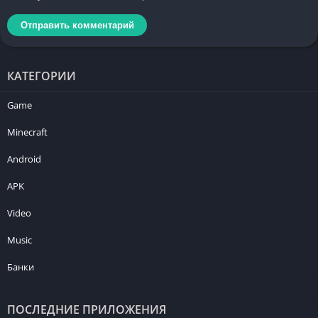
КАТЕГОРИИ
Game
Minecraft
Android
APK
Video
Music
Банки
ПОСЛЕДНИЕ ПРИЛОЖЕНИЯ