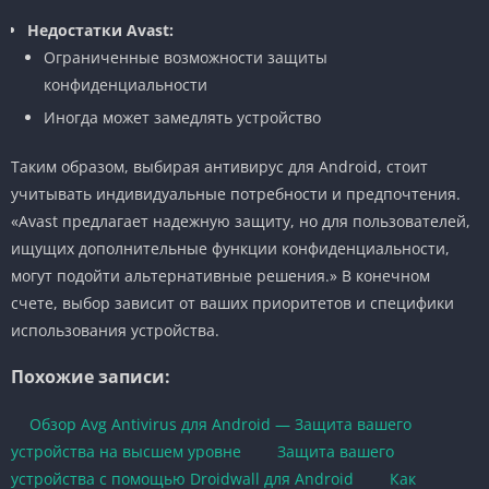
Недостатки Avast:
Ограниченные возможности защиты
конфиденциальности
Иногда может замедлять устройство
Таким образом, выбирая антивирус для Android, стоит
учитывать индивидуальные потребности и предпочтения.
«Avast предлагает надежную защиту, но для пользователей,
ищущих дополнительные функции конфиденциальности,
могут подойти альтернативные решения.» В конечном
счете, выбор зависит от ваших приоритетов и специфики
использования устройства.
Похожие записи:
Обзор Avg Antivirus для Android — Защита вашего
устройства на высшем уровне
Защита вашего
устройства с помощью Droidwall для Android
Как