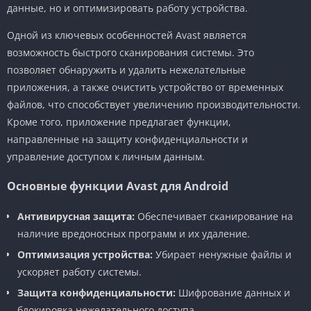
данные, но и оптимизировать работу устройства.
Одной из ключевых особенностей Avast является
возможность быстрого сканирования системы. Это
позволяет обнаружить и удалить нежелательные
приложения, а также очистить устройство от временных
файлов, что способствует увеличению производительности.
Кроме того, приложение предлагает функции,
направленные на защиту конфиденциальности и
управление доступом к личным данным.
Основные функции Avast для Android
Антивирусная защита:
Обеспечивает сканирование на
наличие вредоносных программ и их удаление.
Оптимизация устройства:
Убирает ненужные файлы и
ускоряет работу системы.
Защита конфиденциальности:
Шифрование данных и
блокировка нежелательного доступа.