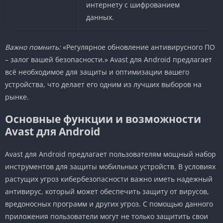
интернету с шифрованием
данных.
Важно помнить:
«Регулярное обновление антивирусного ПО
– залог вашей безопасности.» Avast для Android предлагает
всё необходимое для защиты и оптимизации вашего
устройства, что делает его одним из лучших выборов на
рынке.
Основные функции и возможности
Avast для Android
Avast для Android предлагает пользователям мощный набор
инструментов для защиты мобильных устройств. В условиях
растущих угроз кибербезопасности важно иметь надежный
антивирус, который может обеспечить защиту от вирусов,
вредоносных программ и других угроз. С помощью данного
приложения пользователи могут не только защитить свои