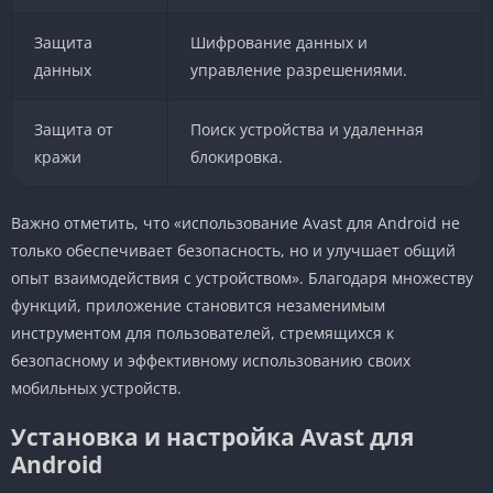
Защита
Шифрование данных и
данных
управление разрешениями.
Защита от
Поиск устройства и удаленная
кражи
блокировка.
Важно отметить, что «использование Avast для Android не
только обеспечивает безопасность, но и улучшает общий
опыт взаимодействия с устройством». Благодаря множеству
функций, приложение становится незаменимым
инструментом для пользователей, стремящихся к
безопасному и эффективному использованию своих
мобильных устройств.
Установка и настройка Avast для
Android