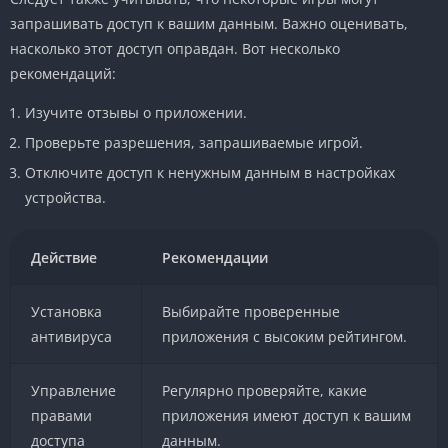
запрашивать доступ к вашим данным. Важно оценивать,
насколько этот доступ оправдан. Вот несколько
рекомендаций:
Изучите отзывы о приложении.
Проверьте разрешения, запрашиваемые игрой.
Отключите доступ к ненужным данным в настройках
устройства.
Действие
Рекомендации
Установка
Выбирайте проверенные
антивируса
приложения с высоким рейтингом.
Управление
Регулярно проверяйте, какие
правами
приложения имеют доступ к вашим
доступа
данным.