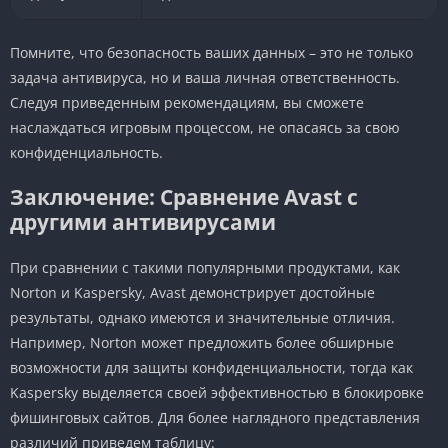
Помните, что безопасность ваших данных – это не только
задача антивируса, но и ваша личная ответственность.
Следуя приведенным рекомендациям, вы сможете
наслаждаться игровым процессом, не опасаясь за свою
конфиденциальность.
Заключение: Сравнение Avast с
другими антивирусами
При сравнении с такими популярными продуктами, как
Norton и Kaspersky, Avast демонстрирует достойные
результаты, однако имеются и значительные отличия.
Например, Norton может предложить более обширные
возможности для защиты конфиденциальности, тогда как
Kaspersky выделяется своей эффективностью в блокировке
фишинговых сайтов. Для более наглядного представления
различий приведем таблицу: