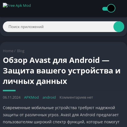
Home
/
Blog
Обзор Avast для Android —
Защита вашего устройства и
личных данных
06.11.2024
APKMod
android
Комментариев нет
Современные мобильные устройства требуют надежной
защиты от различных угроз. Avast для Android предлагает
пользователям широкий спектр функций, которые помогут