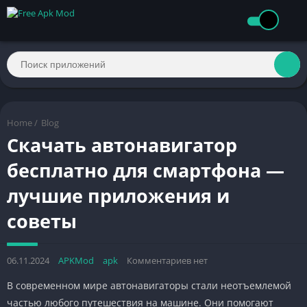
Home
/
Blog
Скачать автонавигатор
бесплатно для смартфона —
лучшие приложения и
советы
06.11.2024
APKMod
apk
Комментариев нет
В современном мире автонавигаторы стали неотъемлемой
частью любого путешествия на машине. Они помогают