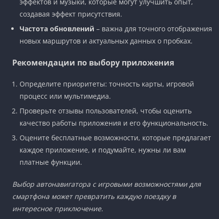
эффектов и музыки, которые могут улучшить опыт,
создавая эффект присутствия.
Частота обновлений
– важна для точного отображения
новых маршрутов и актуальных данных о пробках.
Рекомендации по выбору приложения
Определите приоритеты: точность карты, игровой
процесс или мультимедиа.
Проверьте отзывы пользователей, чтобы оценить
качество работы приложения и его функциональность.
Оцените бесплатные возможности, которые предлагает
каждое приложение, и подумайте, нужны ли вам
платные функции.
Выбор автонавигатора с игровыми возможностями для
смартфона может превратить каждую поездку в
интересное приключение.