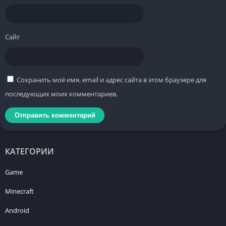
Сайт
Сохранить моё имя, email и адрес сайта в этом браузере для
последующих моих комментариев.
КАТЕГОРИИ
Game
Minecraft
Android