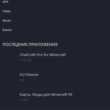
APK
Video
Music
Банки
ПОСЛЕДНИЕ ПРИЛОЖЕНИЯ
ChatCraft Pro for Minecraft
1.12.170
IC2 Planner
1.6
Карты, Моды для Minecraft PE
3.14.4