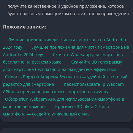
получите качественное и удобное приложение, которое
будет полезным помощником на всех этапах прохождения.
Похожие записи:
Лучшие приложения для чистки смартфона на Android в
2024 году
Лучшие приложения для чистки смартфона на
Android в 2024 году
Скачать Whatsapp для смартфона
бесплатно на русском языке
Скачайте 3D голограмму
для смартфона бесплатно и наслаждайтесь эффектами
Скачать Ворд на Андроид бесплатно — удобный текстовый
редактор для смартфона
Как использовать Ip Webcam
APK для превращения вашего смартфона в камеру
Обзор Iriun Webcam APK для использования смартфона в
качестве вебкамеры
Красивые 3D обои GIF для
смартфона — создайте уникальный стиль