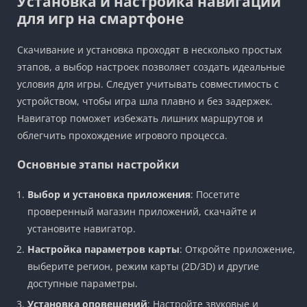
Установка и настройка навигации
для игр на смартфоне
Скачивание и установка проходят в несколько простых
этапов, а выбор настроек позволяет создать идеальные
условия для игры. Следует учитывать совместимость с
устройством, чтобы игра шла плавно и без задержек.
Навигатор поможет избежать лишних маршрутов и
облегчить прохождение игрового процесса.
Основные этапы настройки
Выбор и установка приложения
: Посетите
проверенный магазин приложений, скачайте и
установите навигатор.
Настройка параметров карты
: Откройте приложение,
выберите регион, режим карты (2D/3D) и другие
доступные параметры.
Установка оповещений
: Настройте звуковые и