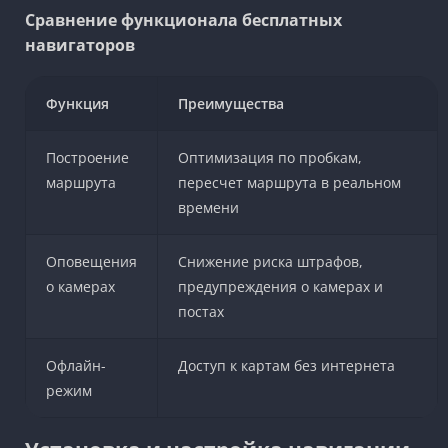
Сравнение функционала бесплатных
навигаторов
Функция
Преимущества
Построение
Оптимизация по пробкам,
маршрута
пересчет маршрута в реальном
времени
Оповещения
Снижение риска штрафов,
о камерах
предупреждения о камерах и
постах
Офлайн-
Доступ к картам без интернета
режим