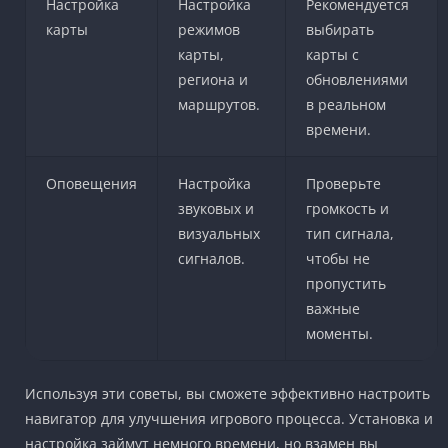
Настройка
Настройка
Рекомендуется
карты
режимов
выбирать
карты,
карты с
региона и
обновлениями
маршрутов.
в реальном
времени.
Оповещения
Настройка
Проверьте
звуковых и
громкость и
визуальных
тип сигнала,
сигналов.
чтобы не
пропустить
важные
моменты.
Используя эти советы, вы сможете эффективно настроить
навигатор для улучшения игрового процесса. Установка и
настройка займут немного времени, но взамен вы