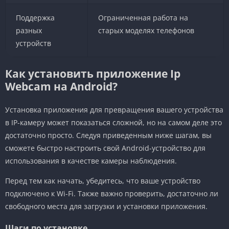
Поддержка
Ограниченная работа на
разных
старых моделях телефонов
устройств
Как установить приложение Ip
Webcam на Android?
Установка приложения для превращения вашего устройства
в IP-камеру может показаться сложной, но на самом деле это
достаточно просто. Следуя приведенным ниже шагам, вы
сможете быстро настроить свой Android-устройство для
использования в качестве камеры наблюдения.
Перед тем как начать, убедитесь, что ваше устройство
подключено к Wi-Fi. Также важно проверить, достаточно ли
свободного места для загрузки и установки приложения.
Шаги по установке