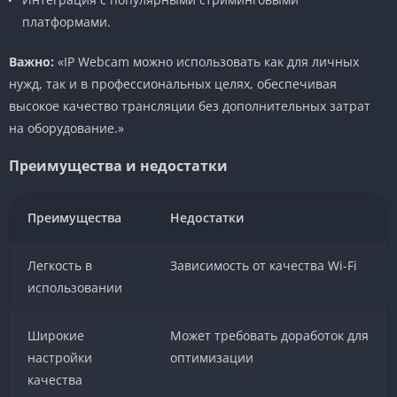
платформами.
Важно:
«IP Webcam можно использовать как для личных
нужд, так и в профессиональных целях, обеспечивая
высокое качество трансляции без дополнительных затрат
на оборудование.»
Преимущества и недостатки
Преимущества
Недостатки
Легкость в
Зависимость от качества Wi-Fi
использовании
Широкие
Может требовать доработок для
настройки
оптимизации
качества