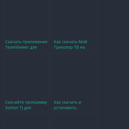
играм
Скачать приложение
Как скачать Мой
TeamViewer для
Триколор ТВ на
удобного удаленного
телефон бесплатно
доступа
без регистрации
Скачайте программу
Как скачать и
Somon TJ для
установить
удобного доступа к
приложение Мой
игровым новостям
Триколор для
личного кабинета