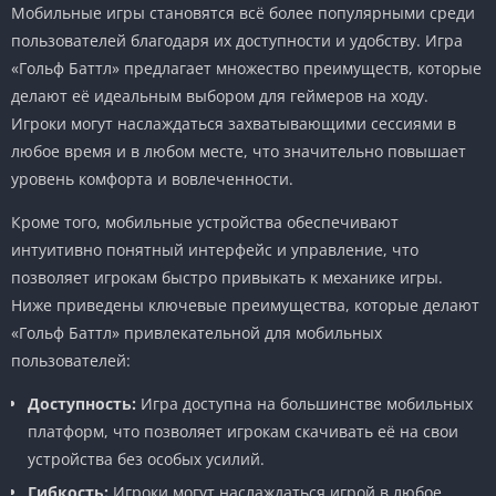
Мобильные игры становятся всё более популярными среди
пользователей благодаря их доступности и удобству. Игра
«Гольф Баттл» предлагает множество преимуществ, которые
делают её идеальным выбором для геймеров на ходу.
Игроки могут наслаждаться захватывающими сессиями в
любое время и в любом месте, что значительно повышает
уровень комфорта и вовлеченности.
Кроме того, мобильные устройства обеспечивают
интуитивно понятный интерфейс и управление, что
позволяет игрокам быстро привыкать к механике игры.
Ниже приведены ключевые преимущества, которые делают
«Гольф Баттл» привлекательной для мобильных
пользователей:
Доступность:
Игра доступна на большинстве мобильных
платформ, что позволяет игрокам скачивать её на свои
устройства без особых усилий.
Гибкость:
Игроки могут наслаждаться игрой в любое