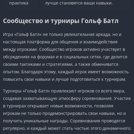
практика
лучше становятся ваши навыки.
Сообщество и турниры Гольф Батл
Игра «Гольф Батл» не только увлекательная аркада, но и
настоящая платформа для общения и взаимодействия
между игроками. Сообщество игроков активно участвует в
обсуждениях на форумах и в социальных сетях, где делится
своими тактиками и стратегиями, а также обмениватся
опытом. Благодаря этому, каждый игрок имеет возможность
повысить свои навыки и лучше подготовиться к турнирам.
Турниры «Гольф Батл» привлекают игроков со всего мира,
создавая захватывающую атмосферу соревнования. Участие
в турнирах открывает новые возможности, позволяя
игрокам не только продемонстрировать свои навыки, но и
получить уникальные награды. Соревнования проводятся
регулярно, и каждый может стать частью этого динамичного