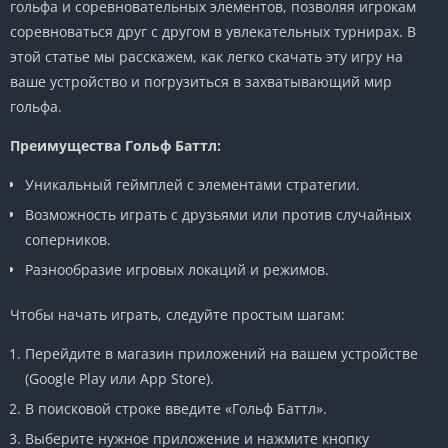
гольфа и соревновательных элементов, позволяя игрокам
соревноваться друг с другом в увлекательных турнирах. В
этой статье мы расскажем, как легко скачать эту игру на
ваше устройство и погрузиться в захватывающий мир
гольфа.
Преимущества Гольф Баттл:
Уникальный геймплей с элементами стратегии.
Возможность играть с друзьями или против случайных
соперников.
Разнообразие игровых локаций и режимов.
Чтобы начать играть, следуйте простым шагам:
Перейдите в магазин приложений на вашем устройстве
(Google Play или App Store).
В поисковой строке введите «Гольф Баттл».
Выберите нужное приложение и нажмите кнопку