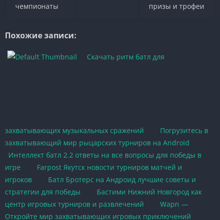
чемпионаты
призы и трофеи
Похожие записи:
Скачать ритм батл для
захватывающих музыкальных сражений
Погрузитесь в
захватывающий мир рыцарских турниров на Android
Интеллект батл 2.2 ответы на все вопросы для победы в
игре
Farpost Якутск новости турниров матчей и
игроков
Батл Бротерс на Андроид лучшие советы и
стратегии для победы
Бастими Нижний Новгород как
центр игровых турниров и развлечений
Wapn —
Откройте мир захватывающих игровых приключений