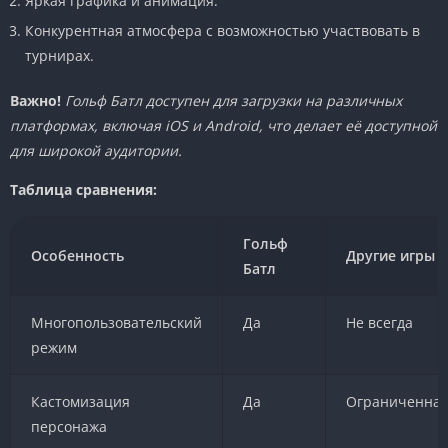
Яркая графика и анимация.
Конкурентная атмосфера с возможностью участвовать в
турнирах.
Важно!
Гольф Батл доступен для загрузки на различных
платформах, включая iOS и Android, что делает её доступной
для широкой аудитории.
Таблица сравнения:
Гольф
Особенность
Другие игры
Батл
Многопользовательский
Да
Не всегда
режим
Кастомизация
Да
Ограниченна
персонажа