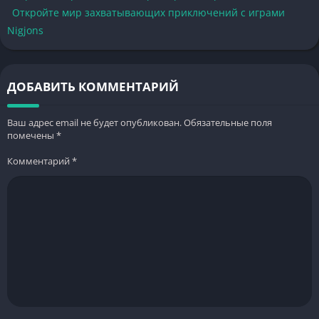
Откройте мир захватывающих приключений с играми
Nigjons
ДОБАВИТЬ КОММЕНТАРИЙ
Ваш адрес email не будет опубликован.
Обязательные поля
помечены
*
Комментарий
*