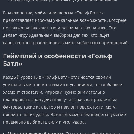
В заключение, мобильная версия «Гольф Баттл»
предоставляет игрокам уникальные возможности, которые
не только развлекают, но и развивают их навыки. Это
делает игру идеальным выбором для тех, кто ищет
качественное развлечение в мире мобильных приложений.
Геймплей и особенности «Гольф
Батл»
Каждый уровень в «Гольф Батл» отличается своими
уникальными препятствиями и условиями, что добавляет
элемент стратегии. Игрокам нужно внимательно
планировать свои действия, учитывая, как различные
факторы, такие как ветер и наклон поверхности, могут
повлиять на их удачи. Важным моментом является умение
правильно выбирать силу и угол удара.
Мультиплеерный режим:
Сразитесь с друзьями или