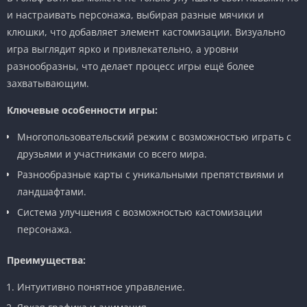
и настраивать персонажа, выбирая разные мячики и
клюшки, что добавляет элемент кастомизации. Визуально
игра выглядит ярко и привлекательно, а уровни
разнообразны, что делает процесс игры ещё более
захватывающим.
Ключевые особенности игры:
Многопользовательский режим с возможностью играть с
друзьями и участниками со всего мира.
Разнообразные карты с уникальными препятствиями и
ландшафтами.
Система улучшения с возможностью кастомизации
персонажа.
Преимущества:
Интуитивно понятное управление.