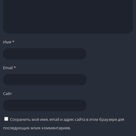
Имя
*
Email
*
Сайт
Сохранить моё имя, email и адрес сайта в этом браузере для
последующих моих комментариев.