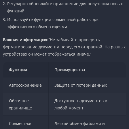
Регулярно обновляйте приложение для получения новых
функций.
Используйте функции совместной работы для
эффективного обмена идеями.
Важная информация:
“Не забывайте проверять
форматирование документа перед его отправкой. На разных
устройствах он может отображаться иначе.”
Функция
Преимущества
Автосохранение
Защита от потери данных
Облачное
Доступность документов в
хранилище
любой момент
Совместная
Легкий обмен файлами и