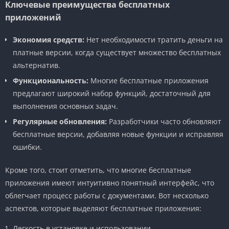
Ключевые преимущества бесплатных
приложений
Экономия средств:
Нет необходимости тратить деньги на
платные версии, когда существует множество бесплатных
альтернатив.
Функциональность:
Многие бесплатные приложения
предлагают широкий набор функций, достаточный для
выполнения основных задач.
Регулярные обновления:
Разработчики часто обновляют
бесплатные версии, добавляя новые функции и исправляя
ошибки.
Кроме того, стоит отметить, что многие бесплатные
приложения имеют интуитивно понятный интерфейс, что
облегчает процесс работы с документами. Вот несколько
аспектов, которые выделяют бесплатные приложения:
Легкость в установке и использовании.