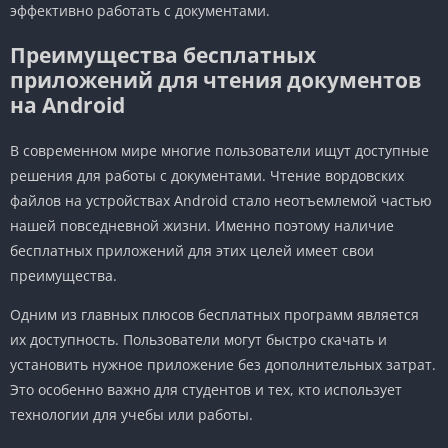
эффективно работать с документами.
Преимущества бесплатных
приложений для чтения документов
на Android
В современном мире многие пользователи ищут доступные
решения для работы с документами. Чтение вордовских
файлов на устройствах Android стало неотъемлемой частью
нашей повседневной жизни. Именно поэтому наличие
бесплатных приложений для этих целей имеет свои
преимущества.
Одним из главных плюсов бесплатных программ является
их доступность. Пользователи могут быстро скачать и
установить нужное приложение без дополнительных затрат.
Это особенно важно для студентов и тех, кто использует
технологии для учебы или работы.