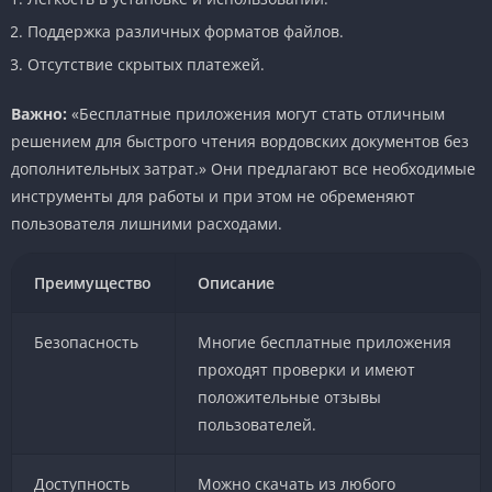
Поддержка различных форматов файлов.
Отсутствие скрытых платежей.
Важно:
«Бесплатные приложения могут стать отличным
решением для быстрого чтения вордовских документов без
дополнительных затрат.» Они предлагают все необходимые
инструменты для работы и при этом не обременяют
пользователя лишними расходами.
Преимущество
Описание
Безопасность
Многие бесплатные приложения
проходят проверки и имеют
положительные отзывы
пользователей.
Доступность
Можно скачать из любого