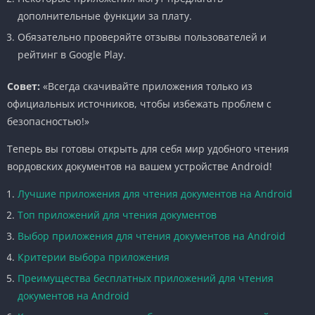
дополнительные функции за плату.
Обязательно проверяйте отзывы пользователей и
рейтинг в Google Play.
Совет:
«Всегда скачивайте приложения только из
официальных источников, чтобы избежать проблем с
безопасностью!»
Теперь вы готовы открыть для себя мир удобного чтения
вордовских документов на вашем устройстве Android!
Лучшие приложения для чтения документов на Android
Топ приложений для чтения документов
Выбор приложения для чтения документов на Android
Критерии выбора приложения
Преимущества бесплатных приложений для чтения
документов на Android