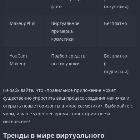
фото
покупками)
MakeupPlus
Виртуальное
Бесплатно
примерка
косметики
YouCam
Подбор средств
Бесплатно
Makeup
по типу кожи
(с
подпиской)
Не забывайте, что «правильное приложение может
существенно упростить ваш процесс создания макияжа и
открыть новые горизонты в мире косметики». Выбирайте с
умом, и ваше утреннее время станет приятнее и
интереснее!
Тренды в мире виртуального