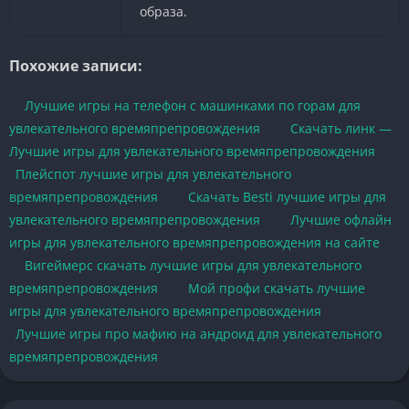
образа.
Похожие записи:
Лучшие игры на телефон с машинками по горам для
увлекательного времяпрепровождения
Скачать линк —
Лучшие игры для увлекательного времяпрепровождения
Плейспот лучшие игры для увлекательного
времяпрепровождения
Скачать Besti лучшие игры для
увлекательного времяпрепровождения
Лучшие офлайн
игры для увлекательного времяпрепровождения на сайте
Вигеймерс скачать лучшие игры для увлекательного
времяпрепровождения
Мой профи скачать лучшие
игры для увлекательного времяпрепровождения
Лучшие игры про мафию на андроид для увлекательного
времяпрепровождения