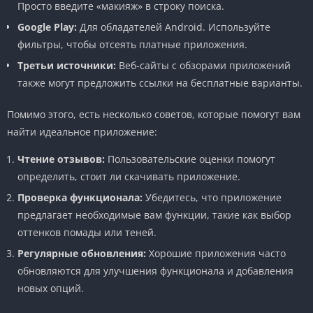
Просто введите «макияж» в строку поиска.
Google Play:
Для обладателей Android. Используйте
фильтры, чтобы отсеять платные приложения.
Третьи источники:
Веб-сайты с обзорами приложений
также могут предложить ссылки на бесплатные варианты.
Помимо этого, есть несколько советов, которые помогут вам
найти идеальное приложение:
Чтение отзывов:
Пользовательские оценки помогут
определить, стоит ли скачивать приложение.
Проверка функционала:
Убедитесь, что приложение
предлагает необходимые вам функции, такие как выбор
оттенков помады или теней.
Регулярные обновления:
Хорошие приложения часто
обновляются для улучшения функционала и добавления
новых опций.