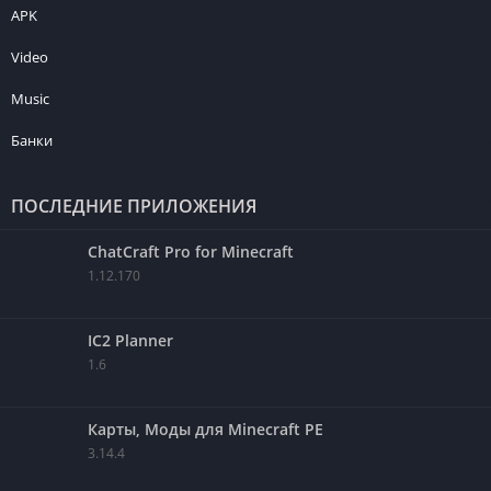
APK
Video
Music
Банки
ПОСЛЕДНИЕ ПРИЛОЖЕНИЯ
ChatCraft Pro for Minecraft
1.12.170
IC2 Planner
1.6
Карты, Моды для Minecraft PE
3.14.4