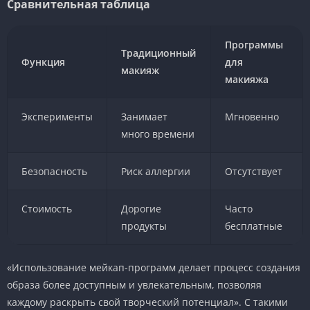
Сравнительная таблица
Программы
Традиционный
Функция
для
макияж
макияжа
Эксперименты
Занимает
Мгновенно
много времени
Безопасность
Риск аллергии
Отсутствует
Стоимость
Дорогие
Часто
продукты
бесплатные
«Использование мейкап-программ делает процесс создания
образа более доступным и увлекательным, позволяя
каждому раскрыть свой творческий потенциал». С такими