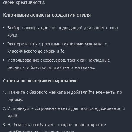
своей креативности.
Ключевые аспекты создания стиля
Выбор палитры цветов, подходящей для вашего типа
кожи.
Эксперименты с разными техниками макияжа: от
классического до смоки-айс.
Использование аксессуаров, таких как накладные
ресницы и блестки, для акцента на глазах.
Советы по экспериментированию:
Начните с базового мейкапа и добавляйте элементы по
одному.
Используйте социальные сети для поиска вдохновения и
идей.
Не бойтесь ошибаться – каждое новое открытие
приближает вас к вашему стилю.