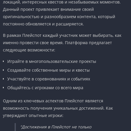
локаций, интересных квестов и незабываемых моментов.
Данный проект привлекает внимание своей
оригинальностью и разнообразием контента, который
постоянно обновляется и расширяется.
В рамках Плейспот каждый участник может выбирать, как
именно провести свое время. Платформа предлагает
следующие возможности:
Играйте в многопользовательские проекты
Создавайте собственные миры и квесты
Участвуйте в соревнованиях и событиях
Общайтесь с игроками со всего мира
Одним из ключевых аспектов Плейспот является
возможность получения уникальных достижений. Как
утверждают опытные игроки:
“Достижения в Плейспот не только