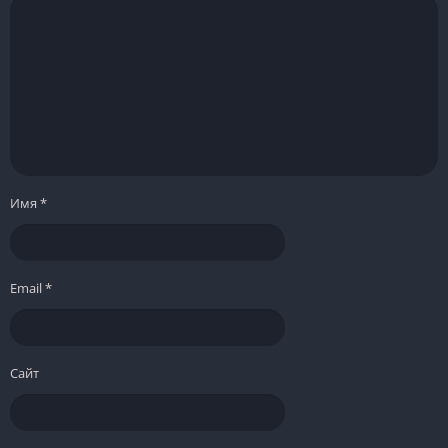
Имя
*
Email
*
Сайт