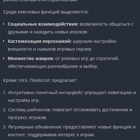
Среди ключевых функций выделяются:
Социальные взаимодействия:
возможность общаться с
друзьями и находить новых игроков.
Кастомизация персонажей:
широкие настройки
внешности и навыков игровых героев.
Множество жанров:
от ролевых игр до стратегий,
обеспечивающих разнообразие и выбор.
Кроме того, Плейспот предлагает:
Интуитивно понятный интерфейс:
упрощает навигацию и
настройку игр.
Систему рейтингов:
помогает отслеживать достижения и
прогресс игроков.
Регулярные обновления:
предоставляют новые функции и
контент, поддерживая интерес к играм.