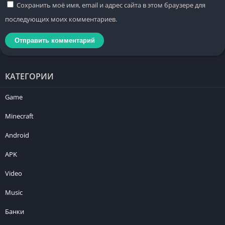
Сохранить моё имя, email и адрес сайта в этом браузере для
последующих моих комментариев.
КАТЕГОРИИ
Game
Minecraft
Android
APK
Video
Music
Банки