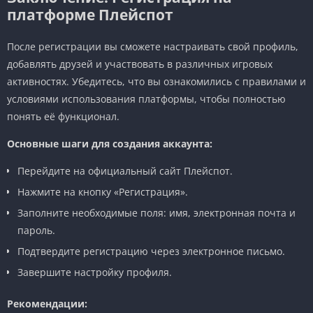
платформе Плейспот
После регистрации вы сможете настраивать свой профиль,
добавлять друзей и участвовать в различных игровых
активностях. Убедитесь, что вы ознакомились с правилами и
условиями использования платформы, чтобы полностью
понять её функционал.
Основные шаги для создания аккаунта:
Перейдите на официальный сайт Плейспот.
Нажмите на кнопку «Регистрация».
Заполните необходимые поля: имя, электронная почта и
пароль.
Подтвердите регистрацию через электронное письмо.
Завершите настройку профиля.
Рекомендации: