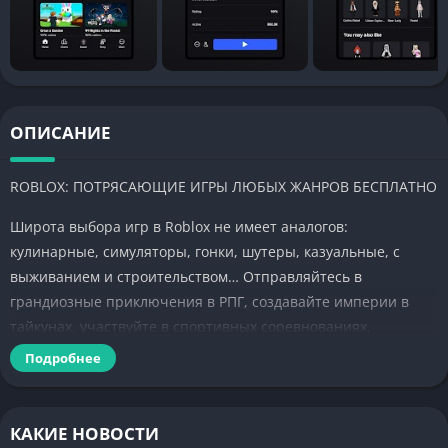
ОПИСАНИЕ
ROBLOX: ПОТРЯСАЮЩИЕ ИГРЫ ЛЮБЫХ ЖАНРОВ БЕСПЛАТНО
Широта выбора игр в Roblox не имеет аналогов:
кулинарные, симуляторы, гонки, шутеры, казуальные, с
выживанием и строительством… Отправляйтесь в
грандиозные приключения в РПГ, создавайте империи в
тайкунах, участвуйте в спортивных соревнованиях,
погружайтесь в фантазийные миры ужастиков и аниме,
Подробнее
наслаждайтесь многопользовательскими играми в компании
друзей.
КАКИЕ НОВОСТИ
Каждый день в Roblox появляются новые игры от