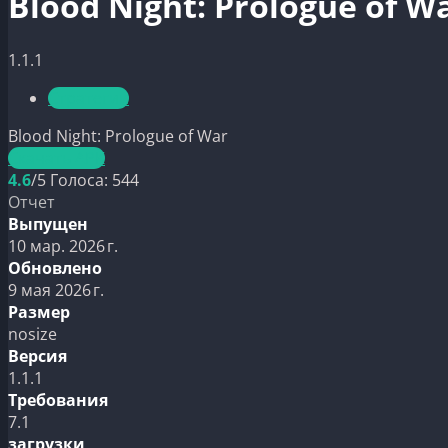
Blood Night: Prologue of W
1.1.1
Стратегии
Blood Night: Prologue of War
Скачать APK
4.6
/5
Голоса:
544
Отчет
Выпущен
10 мар. 2026 г.
Обновлено
9 мая 2026 г.
Размер
nosize
Версия
1.1.1
Требования
7.1
загрузки