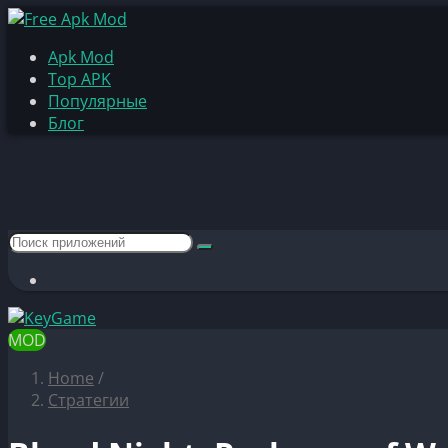
Apk Mod
Top APK
Популярные
Блог
MOD
Home
/
Стратегии