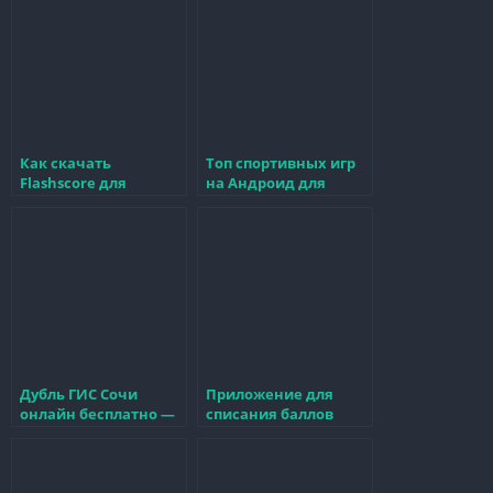
спортивных событий
Как скачать
Топ спортивных игр
Flashscore для
на Андроид для
удобного
настоящих фанатов
отслеживания
спорта
спортивных событий
Дубль ГИС Сочи
Приложение для
онлайн бесплатно —
списания баллов
все что нужно знать
карты пятерочка —
все возможности