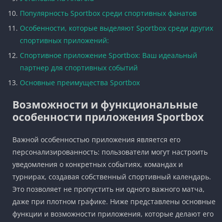
Популярность Sportbox среди спортивных фанатов
Особенности, которые выделяют Sportbox среди других
спортивных приложений:
Спортивное приложение Sportbox: Ваш идеальный
партнер для спортивных событий
Основные преимущества Sportbox
Возможности и функциональные
особенности приложения Sportbox
Важной особенностью приложения является его
персонализированность: пользователи могут настроить
уведомления о конкретных событиях, командах и
турнирах, создавая собственный спортивный календарь.
Это позволяет не пропустить ни одного важного матча,
даже при плотном графике. Ниже представлены основные
функции и возможности приложения, которые делают его