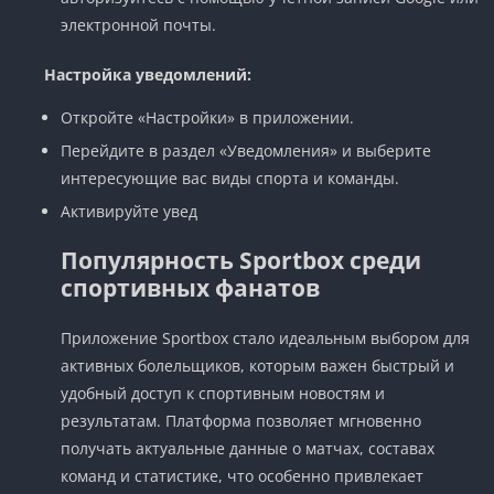
электронной почты.
Настройка уведомлений:
Откройте «Настройки» в приложении.
Перейдите в раздел «Уведомления» и выберите
интересующие вас виды спорта и команды.
Активируйте увед
Популярность Sportbox среди
спортивных фанатов
Приложение Sportbox стало идеальным выбором для
активных болельщиков, которым важен быстрый и
удобный доступ к спортивным новостям и
результатам. Платформа позволяет мгновенно
получать актуальные данные о матчах, составах
команд и статистике, что особенно привлекает