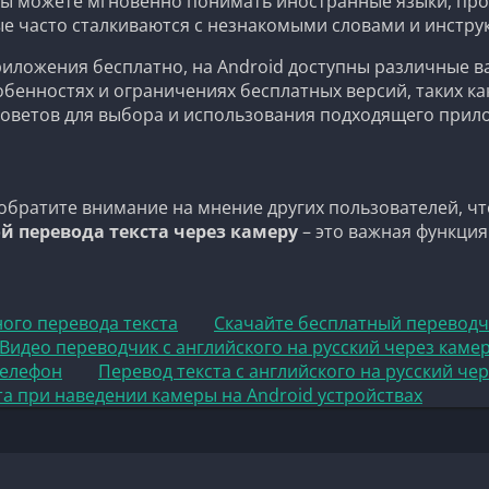
ы можете мгновенно понимать иностранные языки, прос
ые часто сталкиваются с незнакомыми словами и инстру
приложения бесплатно, на Android доступны различные в
обенностях и ограничениях бесплатных версий, таких к
советов для выбора и использования подходящего прил
обратите внимание на мнение других пользователей, чт
 перевода текста через камеру
– это важная функция 
ного перевода текста
Скачайте бесплатный переводчи
Видео переводчик с английского на русский через каме
телефон
Перевод текста с английского на русский че
та при наведении камеры на Android устройствах