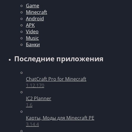
Game
Minecraft
Android
APK
Video
Music
Банки
Последние приложения
ChatCraft Pro for Minecraft
1.12.170
IC2 Planner
1.6
Карты, Моды для Minecraft PE
3.14.4