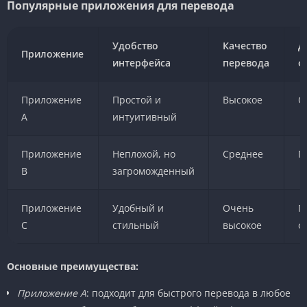
Популярные приложения для перевода
Удобство
Качество
Д
Приложение
интерфейса
перевода
ф
Приложение
Простой и
Высокое
О
A
интуитивный
Приложение
Неплохой, но
Среднее
Г
B
загроможденный
Приложение
Удобный и
Очень
П
C
стильный
высокое
ф
Основные преимущества:
Приложение A
: подходит для быстрого перевода в любое