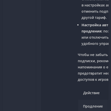
в настройках а
отменить подпи
другой тариф.
Настройка авт
продления:
позв
или отключить 
удобного управ
Чтобы не забыть 
подписки, рекоме
напоминания о её
предотвратит нео
доступов к игров
Действие
Продление