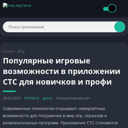
Home
/
Blog
Популярные игровые
возможности в приложении
СТС для новичков и профи
28.09.2025
APKMod
game
Комментариев нет
Современные технологии открывают невероятные
возможности для погружения в мир игр, сериалов и
развлекательных программ. Приложение СТС становится