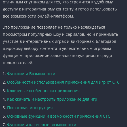
отличным спутником для тех, кто стремится к удобному
доступу к интерактивному контенту и готов использовать
все возможности онлайн-платформ.
Это приложение позволяет не только наслаждаться
просмотром популярных шоу и сериалов, но и принимать
участие в интерактивных играх и викторинах. Благодаря
широкому выбору контента и увлекательным игровым
функциям, приложение завоевало популярность среди
пользователей.
Функции и Возможности
Особенности использования приложения для игр от СТС
Ключевые особенности приложения
Как скачать и настроить приложение для игр
Пошаговая инструкция
Основные функции и возможности приложения СТС
Функции и ключевые возможности