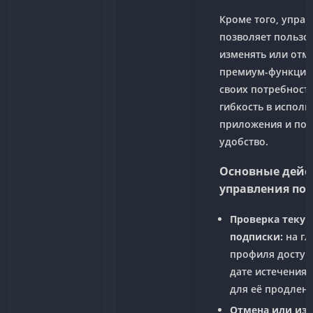
Кроме того, упра
позволяет пользо
изменять или отме
премиум-функциям
своих потребносте
гибкость в испол
приложения и пов
удобство.
Основные дейс
управления по
Проверка текущ
подписки:
на гл
профиля доступ
дате истечения 
для её продлени
Отмена или из