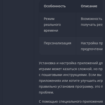
Особенность
Описание
Режим
Возможность у
реального
получать резу
времени
Персонализация
Настройка пр
предпочтения 
Установка и настройка приложений для
играми может казаться сложной, но пр
с пошаговыми инструкциями. Если вы н
приложениях или хотите улучшить игро
правильно установив программу, это п
проблем.
С помощью специального приложения, 