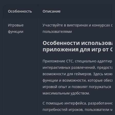
Особенность
Описание
Игровые
Участвуйте в викторинах и конкурсах с
функции
пользователями
Особенности использов
приложения для игр от С
Приложение СТС, специально адаптиро
интерактивных развлечений, предоста
возможности для геймеров. Здесь можн
функции и возможности, которые обесп
игровой опыт и позволят погружаться в
максимальным удобством.
С помощью интерфейса, разработанног
потребностей игроков, пользователи мо