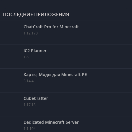
ПОСЛЕДНИЕ ПРИЛОЖЕНИЯ
ChatCraft Pro for Minecraft
1.12.170
IC2 Planner
1.6
Карты, Моды для Minecraft PE
3.14.4
CubeCrafter
1.17.13
Dedicated Minecraft Server
1.1.104