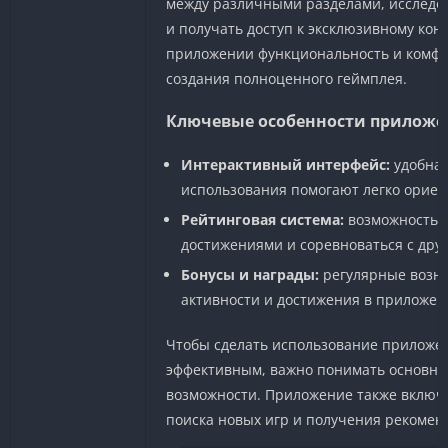
между различными разделами, исследо
и получать доступ к эксклюзивному конт
приложении функциональность и комфо
создания полноценного геймплея.
Ключевые особенности приложе
Интерактивный интерфейс:
удобная
использования помогают легко ориен
Рейтинговая система:
возможность с
достижениями и соревноваться с дру
Бонусы и награды:
регулярные возна
активности и достижения в приложен
Чтобы сделать использование приложе
эффективным, важно понимать основны
возможности. Приложение также включ
поиска новых игр и получения рекомен