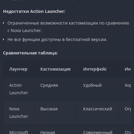
Недостатки Action Launcher:
Ограниченные возможности кастомизации по сравнению
с Nova Launcher.
Не все функции доступны в бесплатной версии.
Сравнительная таблица:
Лаунчер
Кастомизация
Интерфейс
Инт
Action
Средняя
Удобный
Хор
Launcher
Nova
Высокая
Классический
Огр
Launcher
Microsoft
Низкая
Современный
Отл