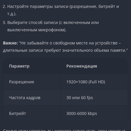
Настройте параметры записи (разрешение, битрейт и
т.д.).
Выберите способ записи (с включенным или
выключенным микрофоном).
Важно:
“Не забывайте о свободном месте на устройстве –
длительные записи требуют значительного объема памяти.”
Параметр
Рекомендация
Разрешение
1920×1080 (Full HD)
Частота кадров
30 или 60 fps
Битрейт
3000-6000 kbps
Следуя этим советам, вы сможете записывать свои игровые