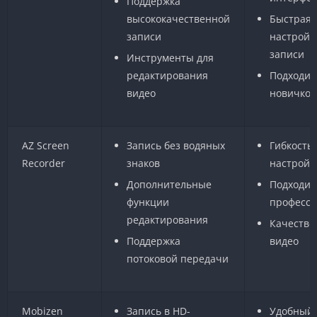
Поддержка
высококачественной
Быстрая
записи
настройк
записи
Инструменты для
редактирования
Подходит
видео
новичков
AZ Screen
Запись без водяных
Гибкость 
Recorder
знаков
настройк
Дополнительные
Подходит
функции
професси
редактирования
Качестве
Поддержка
видео
потоковой передачи
Mobizen
Запись в HD-
Удобный