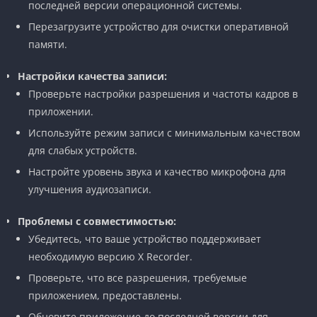
последней версии операционной системы.
Перезагрузите устройство для очистки оперативной
памяти.
Настройки качества записи:
Проверьте настройки разрешения и частоты кадров в
приложении.
Используйте режим записи с минимальным качеством
для слабых устройств.
Настройте уровень звука и качество микрофона для
улучшения аудиозаписи.
Проблемы с совместимостью:
Убедитесь, что ваше устройство поддерживает
необходимую версию X Recorder.
Проверьте, что все разрешения, требуемые
приложением, предоставлены.
Обновите приложение до последней версии для