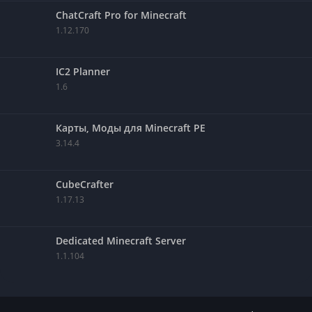
ChatCraft Pro for Minecraft
1.12.170
IC2 Planner
1.6
Карты, Моды для Minecraft PE
3.14.4
CubeCrafter
1.17.13
Dedicated Minecraft Server
1.1.104