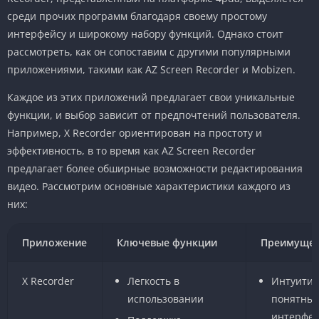
среди прочих программ благодаря своему простому
интерфейсу и широкому набору функций. Однако стоит
рассмотреть, как он сопоставим с другими популярными
приложениями, такими как AZ Screen Recorder и Mobizen.
Каждое из этих приложений предлагает свои уникальные
функции, и выбор зависит от предпочтений пользователя.
Например, X Recorder ориентирован на простоту и
эффективность, в то время как AZ Screen Recorder
предлагает более обширные возможности редактирования
видео. Рассмотрим основные характеристики каждого из
них:
Приложение
Ключевые функции
Преимущес
X Recorder
Легкость в
Интуити
использовании
понятны
интерфе