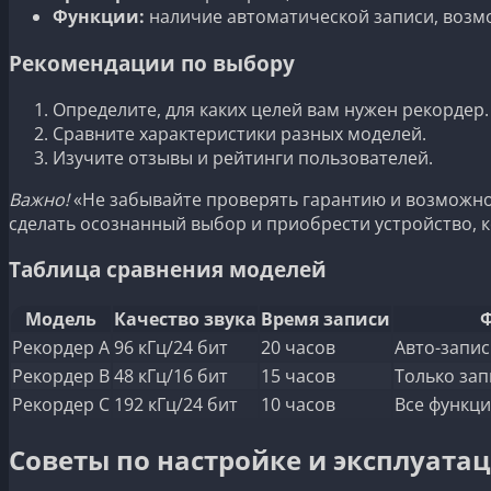
Функции:
наличие автоматической записи, возм
Рекомендации по выбору
Определите, для каких целей вам нужен рекордер.
Сравните характеристики разных моделей.
Изучите отзывы и рейтинги пользователей.
Важно!
«Не забывайте проверять гарантию и возможно
сделать осознанный выбор и приобрести устройство, 
Таблица сравнения моделей
Модель
Качество звука
Время записи
Рекордер A
96 кГц/24 бит
20 часов
Авто-запис
Рекордер B
48 кГц/16 бит
15 часов
Только зап
Рекордер C
192 кГц/24 бит
10 часов
Все функц
Советы по настройке и эксплуата