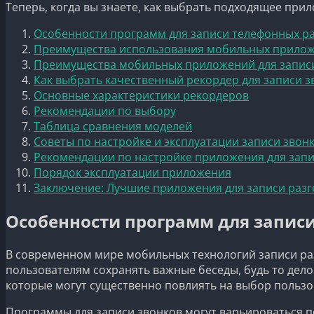
Теперь, когда вы знаете, как выбрать подходящее при
Особенности программ для записи телефонных р
Преимущества использования мобильных приложе
Преимущества мобильных приложений для запис
Как выбрать качественный рекордер для записи з
Основные характеристики рекордеров
Рекомендации по выбору
Таблица сравнения моделей
Советы по настройке и эксплуатации записи звон
Рекомендации по настройке приложения для зап
Порядок эксплуатации приложения
Заключение: Лучшие приложения для записи раз
Особенности программ для запис
В современном мире мобильных технологий записи раз
пользователям сохранять важные беседы, будь то дел
которые могут существенно повлиять на выбор пользо
Программы для записи звонков могут варьироваться п