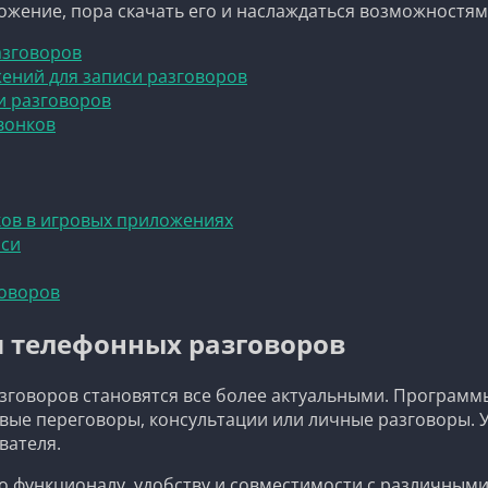
ложение, пора скачать его и наслаждаться возможностям
азговоров
ний для записи разговоров
и разговоров
вонков
ков в игровых приложениях
иси
говоров
и телефонных разговоров
говоров становятся все более актуальными. Программы
овые переговоры, консультации или личные разговоры. 
вателя.
о функционалу, удобству и совместимости с различным