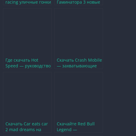
racing уличные гонки
Гаминатора 3 новые
новые возможности
возможности и
и улучшения
захватывающие
игры
Где скачать Hot
Скачать Crash Mobile
Speed — руководство
— захватывающие
по установке и
гонки и экшен на
особенностям игры
смартфоне
Скачать Car eats car
Скачайте Red Bull
2 mad dreams на
Legend —
андроид —
захватывающие