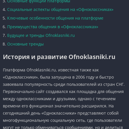
Основные функции платформы
Социальные аспекты общения на «Офноклассниках»
Ключевые особенности общения на платформе
Преимущества общения в «Офноклассниках»
Будущее и тренды Ofnoklasniki.ru
Основные тренды
История и развитие Ofnoklasniki.ru
Платформа Ofnoklasniki.ru, известная также как
«Одноклассники», была запущена в 2006 году и быстро
завоевала популярность среди пользователей из стран СНГ.
Первоначально сайт создавался как площадка для общения
между одноклассниками и друзьями, однако с течением
времени его функционал значительно расширился. На
сегодняшний день «Одноклассники» представляют собой
многофункциональную социальную сеть, где пользователи
могут не только обмениваться сообщениями, но и делиться