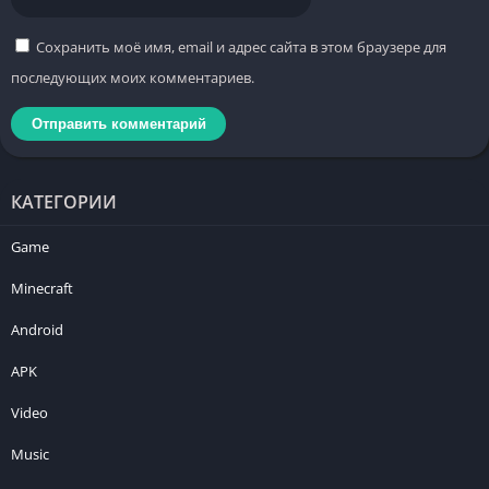
Сохранить моё имя, email и адрес сайта в этом браузере для
последующих моих комментариев.
КАТЕГОРИИ
Game
Minecraft
Android
APK
Video
Music