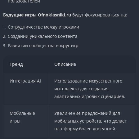
пользователей
Будущие игры Ofnoklasniki.ru
будут фокусироваться на:
Сотрудничестве между игроками
Создании уникального контента
Развитии сообщества вокруг игр
Тренд
Описание
Интеграция AI
Использование искусственного
интеллекта для создания
адаптивных игровых сценариев.
Мобильные
Увеличение предложений для
игры
мобильных устройств, что делает
платформу более доступной.