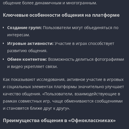
общение более динамичным и многогранным.
Ключевые особенности общения на платформе
Создание групп:
Пользователи могут объединяться по
интересам.
Игровые активности:
Участие в играх способствует
развитию общения.
Обмен контентом:
Возможность делиться фотографиями
и видео укрепляет связи.
Как показывают исследования, активное участие в игровых
и социальных элементах платформы значительно улучшает
качество общения. «Пользователи, взаимодействующие в
рамках совместных игр, чаще обмениваются сообщениями
и становятся ближе друг к другу».
Преимущества общения в «Офноклассниках»