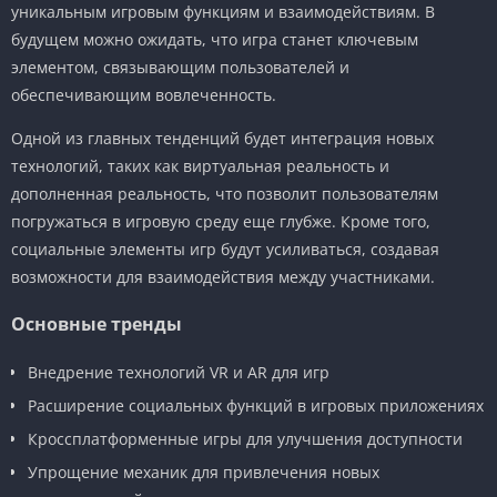
уникальным игровым функциям и взаимодействиям. В
будущем можно ожидать, что игра станет ключевым
элементом, связывающим пользователей и
обеспечивающим вовлеченность.
Одной из главных тенденций будет интеграция новых
технологий, таких как виртуальная реальность и
дополненная реальность, что позволит пользователям
погружаться в игровую среду еще глубже. Кроме того,
социальные элементы игр будут усиливаться, создавая
возможности для взаимодействия между участниками.
Основные тренды
Внедрение технологий VR и AR для игр
Расширение социальных функций в игровых приложениях
Кроссплатформенные игры для улучшения доступности
Упрощение механик для привлечения новых