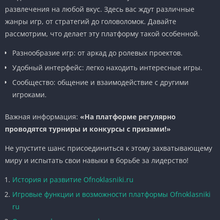
развлечения на любой вкус. Здесь вас ждут различные
жанры игр, от стратегий до головоломок. Давайте
рассмотрим, что делает эту платформу такой особенной.
Разнообразие игр: от аркад до ролевых проектов.
Удобный интерфейс: легко находить интересные игры.
Сообщество: общение и взаимодействие с другими
игроками.
Важная информация:
«На платформе регулярно
проводятся турниры и конкурсы с призами!»
Не упустите шанс присоединиться к этому захватывающему
миру и испытать свои навыки в борьбе за лидерство!
История и развитие Ofnoklasniki.ru
Игровые функции и возможности платформы Ofnoklasniki
ru