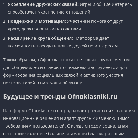
Укрепление дружеских связей:
Игры и общие интересы
способствуют укреплению отношений.
Поддержка и мотивация:
Участники помогают друг
другу, делятся опытом и советами.
Расширение круга общения:
Платформа дает
возможность находить новых друзей по интересам.
Таким образом, «Офноклассники» не только служат местом
для общения, но и становятся важным инструментом для
формирования социальных связей и активного участия
пользователей в виртуальной жизни.
Будущее и тренды Ofnoklasniki.ru
Платформа Ofnoklasniki.ru продолжает развиваться, внедряя
инновационные решения и адаптируясь к изменяющимся
требованиям пользователей. С каждым годом социальная
сеть привлекает всё больше внимания благодаря своим