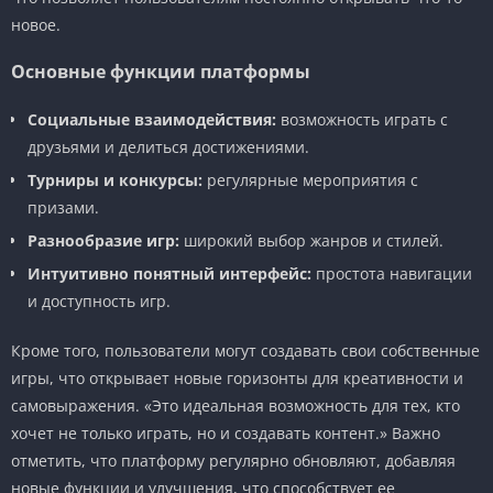
новое.
Основные функции платформы
Социальные взаимодействия:
возможность играть с
друзьями и делиться достижениями.
Турниры и конкурсы:
регулярные мероприятия с
призами.
Разнообразие игр:
широкий выбор жанров и стилей.
Интуитивно понятный интерфейс:
простота навигации
и доступность игр.
Кроме того, пользователи могут создавать свои собственные
игры, что открывает новые горизонты для креативности и
самовыражения. «Это идеальная возможность для тех, кто
хочет не только играть, но и создавать контент.» Важно
отметить, что платформу регулярно обновляют, добавляя
новые функции и улучшения, что способствует ее