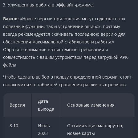
Улучшенная работа в оффлайн-режиме.
Важно:
«Новые версии приложения могут содержать как
полезные функции, так и устранение ошибок, поэтому
всегда рекомендуется скачивать последнюю версию для
обеспечения максимальной стабильности работы.»
Обратите внимание на системные требования и
совместимость с вашим устройством перед загрузкой APK-
файла.
Чтобы сделать выбор в пользу определенной версии, стоит
ознакомиться с таблицей сравнения различных релизов:
Дата
Версия
Основные изменения
выхода
8.10
Июль
Оптимизация маршрутов,
2023
новые карты