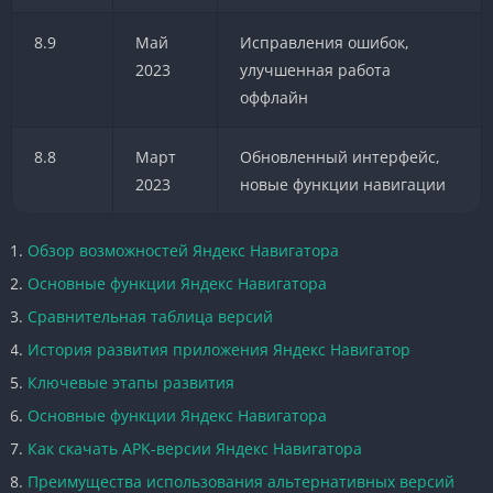
8.9
Май
Исправления ошибок,
2023
улучшенная работа
оффлайн
8.8
Март
Обновленный интерфейс,
2023
новые функции навигации
Обзор возможностей Яндекс Навигатора
Основные функции Яндекс Навигатора
Сравнительная таблица версий
История развития приложения Яндекс Навигатор
Ключевые этапы развития
Основные функции Яндекс Навигатора
Как скачать APK-версии Яндекс Навигатора
Преимущества использования альтернативных версий