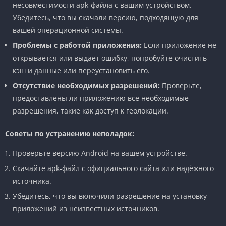
несовместимости apk-файла с вашим устройством.
Убедитесь, что вы скачали версию, подходящую для
вашей операционной системы.
Проблемы с работой приложения:
Если приложение не
открывается или выдает ошибку, попробуйте очистить
кэш и данные или переустановить его.
Отсутствие необходимых разрешений:
Проверьте,
предоставлены ли приложению все необходимые
разрешения, такие как доступ к геолокации.
Советы по устранению неполадок:
Проверьте версию Android на вашем устройстве.
Скачайте apk-файл с официального сайта или надёжного
источника.
Убедитесь, что вы включили разрешение на установку
приложений из неизвестных источников.