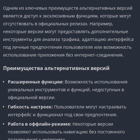
Одним из ключевых преимуществ альтернативных версий
является доступ к эксклюзивным функциям, которые могут
отсутствовать в официальных релизах. Например,
некоторые версии могут предоставлять дополнительные
инструменты для анализа трафика, адаптацию интерфейса
под личные предпочтения пользователя или возможность
использования приложения без интернет-соединения.
Преимущества альтернативных версий
Расширенные функции:
Возможность использования
уникальных инструментов и функций, недоступных в
официальной версии.
Гибкость настроек:
Пользователи могут настраивать
интерфейс и функционал под свои предпочтения.
Работа в оффлайн-режиме:
Некоторые версии
позволяют использовать навигацию без постоянного
подключения к интернету.