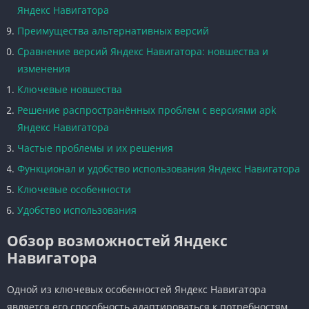
Яндекс Навигатора
Преимущества альтернативных версий
Сравнение версий Яндекс Навигатора: новшества и
изменения
Ключевые новшества
Решение распространённых проблем с версиями apk
Яндекс Навигатора
Частые проблемы и их решения
Функционал и удобство использования Яндекс Навигатора
Ключевые особенности
Удобство использования
Обзор возможностей Яндекс
Навигатора
Одной из ключевых особенностей Яндекс Навигатора
является его способность адаптироваться к потребностям