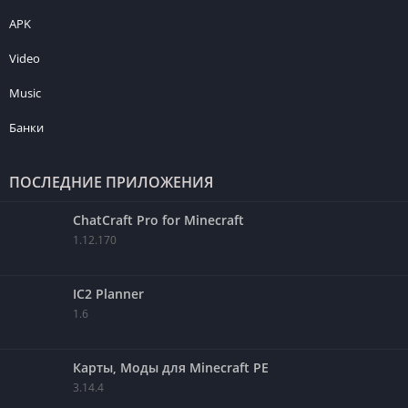
APK
Video
Music
Банки
ПОСЛЕДНИЕ ПРИЛОЖЕНИЯ
ChatCraft Pro for Minecraft
1.12.170
IC2 Planner
1.6
Карты, Моды для Minecraft PE
3.14.4