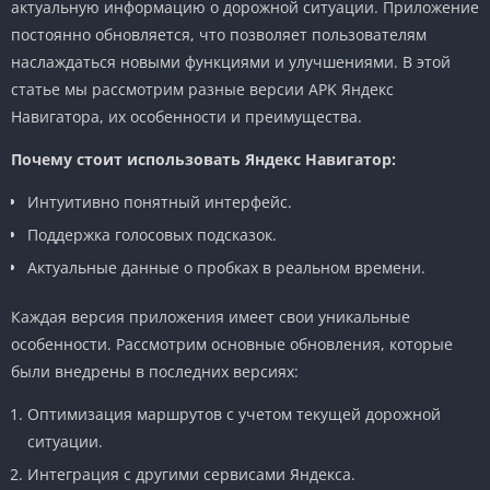
актуальную информацию о дорожной ситуации. Приложение
постоянно обновляется, что позволяет пользователям
наслаждаться новыми функциями и улучшениями. В этой
статье мы рассмотрим разные версии APK Яндекс
Навигатора, их особенности и преимущества.
Почему стоит использовать Яндекс Навигатор:
Интуитивно понятный интерфейс.
Поддержка голосовых подсказок.
Актуальные данные о пробках в реальном времени.
Каждая версия приложения имеет свои уникальные
особенности. Рассмотрим основные обновления, которые
были внедрены в последних версиях:
Оптимизация маршрутов с учетом текущей дорожной
ситуации.
Интеграция с другими сервисами Яндекса.