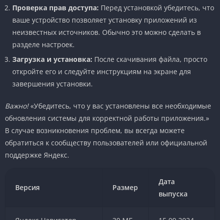
Проверка прав доступа:
Перед установкой убедитесь, что
ваше устройство позволяет установку приложений из
неизвестных источников. Обычно это можно сделать в
разделе настроек.
Загрузка и установка:
После скачивания файла, просто
откройте его и следуйте инструкциям на экране для
завершения установки.
Важно!
«Убедитесь, что у вас установлены все необходимые
обновления системы для корректной работы приложения.»
В случае возникновения проблем, вы всегда можете
обратиться к сообществу пользователей или официальной
поддержке Яндекс.
Дата
Версия
Размер
выпуска