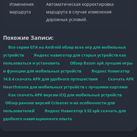
Изменения
Автоматическая корректировка
маршрута
маршрута в случае изменения
дорожных условий.
Похожие Записи:
Все серии GTA на Android обзор всех игр для мобильных
устройств
Яндекс навигатор для старых устройств как
пользоваться и установить
Обзор Bazon apk лучшие игры
и функции для мобильных устройств
Яндекс Навигатор
14.8.4 скачать APK для удобного путешествия
Скачать APK
Hearthstone для мобильных устройств с лучшими картами
Как скачать APK версии ICQ для мобильных устройств
Обзор ранних версий Ccleaner и их особенности для
пользователей
Яндекс Навигатор 3.52 apk скачать для
удобного навигационного опыта