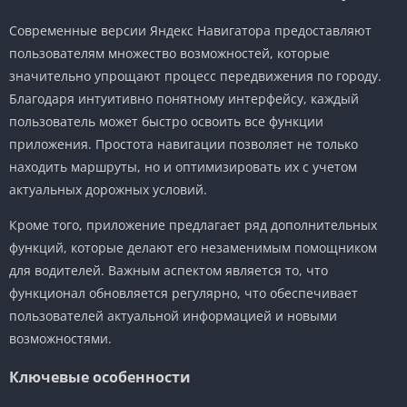
Современные версии Яндекс Навигатора предоставляют
пользователям множество возможностей, которые
значительно упрощают процесс передвижения по городу.
Благодаря интуитивно понятному интерфейсу, каждый
пользователь может быстро освоить все функции
приложения. Простота навигации позволяет не только
находить маршруты, но и оптимизировать их с учетом
актуальных дорожных условий.
Кроме того, приложение предлагает ряд дополнительных
функций, которые делают его незаменимым помощником
для водителей. Важным аспектом является то, что
функционал обновляется регулярно, что обеспечивает
пользователей актуальной информацией и новыми
возможностями.
Ключевые особенности