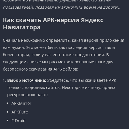
пользователей, позволяя им экономить время на дорогах.
Как скачать APK-версии Яндекс
Навигатора
Сначала необходимо определить, какая версия приложения
вам нужна. Это может быть как последняя версия, так и
более старая, если у вас есть такие предпочтения. В
следующем списке мы рассмотрим основные шаги для
безопасного скачивания APK-файлов:
Выбор источника:
Убедитесь, что вы скачиваете APK
только с надежных сайтов. Некоторые из популярных
ресурсов включают:
APKMirror
APKPure
F-Droid