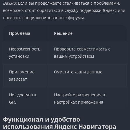
Важно:
Если вы продолжаете сталкиваться с проблемами,
возможно, стоит обратиться в службу поддержки Яндекс или
посетить специализированные форумы.
Проблема
Решение
Невозможность
Проверьте совместимость с
установки
вашим устройством
Приложение
Очистите кэш и данные
зависает
Нет доступа к
Настройте разрешения в
GPS
настройках приложения
Функционал и удобство
использования Яндекс Навигатора