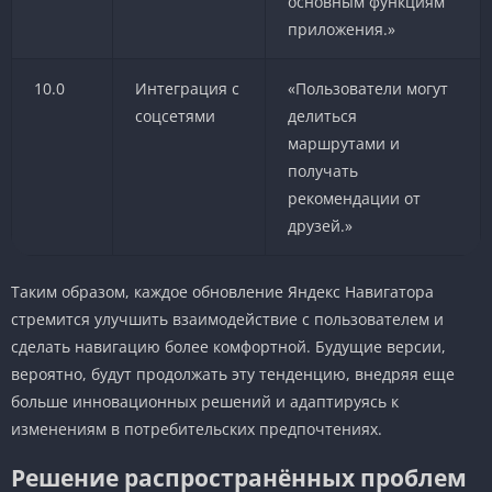
основным функциям
приложения.»
10.0
Интеграция с
«Пользователи могут
соцсетями
делиться
маршрутами и
получать
рекомендации от
друзей.»
Таким образом, каждое обновление Яндекс Навигатора
стремится улучшить взаимодействие с пользователем и
сделать навигацию более комфортной. Будущие версии,
вероятно, будут продолжать эту тенденцию, внедряя еще
больше инновационных решений и адаптируясь к
изменениям в потребительских предпочтениях.
Решение распространённых проблем