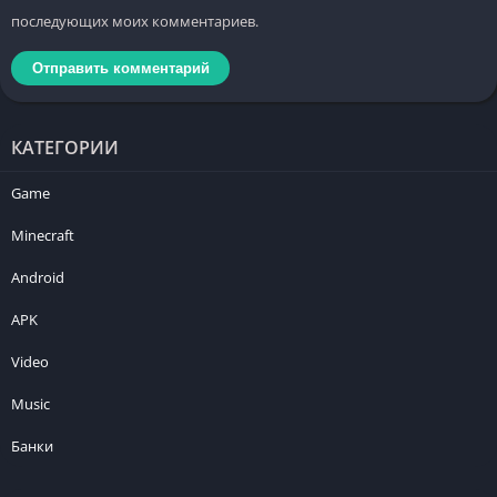
последующих моих комментариев.
КАТЕГОРИИ
Game
Minecraft
Android
APK
Video
Music
Банки