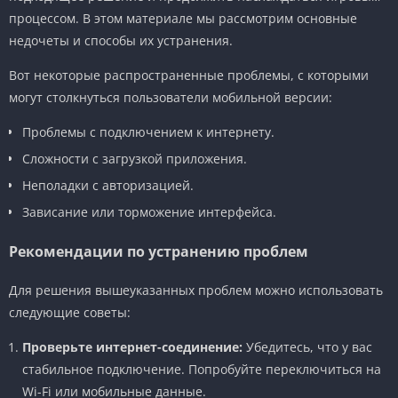
процессом. В этом материале мы рассмотрим основные
недочеты и способы их устранения.
Вот некоторые распространенные проблемы, с которыми
могут столкнуться пользователи мобильной версии:
Проблемы с подключением к интернету.
Сложности с загрузкой приложения.
Неполадки с авторизацией.
Зависание или торможение интерфейса.
Рекомендации по устранению проблем
Для решения вышеуказанных проблем можно использовать
следующие советы:
Проверьте интернет-соединение:
Убедитесь, что у вас
стабильное подключение. Попробуйте переключиться на
Wi-Fi или мобильные данные.