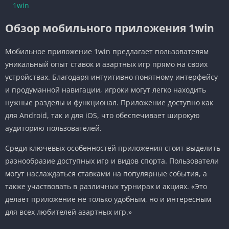
1win
Обзор мобильного приложения 1win
Мобильное приложение 1win предлагает пользователям
уникальный опыт ставок и азартных игр прямо на своих
устройствах. Благодаря интуитивно понятному интерфейсу
и продуманной навигации, игроки могут легко находить
нужные разделы и функционал. Приложение доступно как
для Android, так и для iOS, что обеспечивает широкую
аудиторию пользователей.
Среди ключевых особенностей приложения стоит выделить
разнообразие доступных игр и видов спорта. Пользователи
могут наслаждаться ставками на популярные события, а
также участвовать в различных турнирах и акциях. «Это
делает приложение не только удобным, но и интересным
для всех любителей азартных игр.»