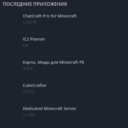
ПОСЛЕДНИЕ ПРИЛОЖЕНИЯ
ChatCraft Pro for Minecraft
1.12.170
IC2 Planner
1.6
Карты, Моды для Minecraft PE
3.14.4
CubeCrafter
1.17.13
Dedicated Minecraft Server
1.1.104