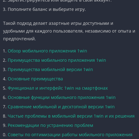
Пополните баланс и выберите игру.
Такой подход делает азартные игры доступными и
удобными для каждого пользователя, независимо от опыта и
предпочтений.
Обзор мобильного приложения 1win
Преимущества мобильного приложения 1win
Преимущества мобильной версии 1win
Основные преимущества
Функционал и интерфейс 1win на смартфонах
Основные функции мобильного приложения 1win
Сравнение мобильной и десктопной версии 1win
Частые проблемы в мобильной версии 1win и их решения
Рекомендации по устранению проблем
Советы по оптимизации работы мобильного приложения