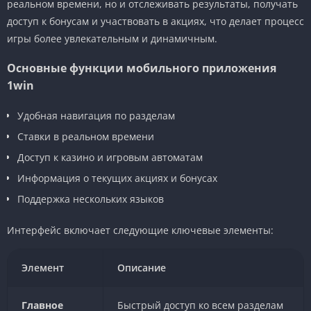
реальном времени, но и отслеживать результаты, получать
доступ к бонусам и участвовать в акциях, что делает процесс
игры более увлекательным и динамичным.
Основные функции мобильного приложения
1win
Удобная навигация по разделам
Ставки в реальном времени
Доступ к казино и игровым автоматам
Информация о текущих акциях и бонусах
Поддержка нескольких языков
Интерфейс включает следующие ключевые элементы:
Элемент
Описание
Главное
Быстрый доступ ко всем разделам