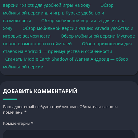
версии 1xslots для удобной игры на ходу
Обзор
мобильной версии для игр в Курске удобство и
возможности
Обзор мобильной версии Ivi для игр на
ходу
Обзор мобильной версии казино Vavada удобство и
игровые возможности
Обзор мобильной версии Мускоре
новые возможности и геймплей
Обзор приложения для
ставок на Android — преимущества и особенности
Скачать Middle Earth Shadow of War на Андроид — обзор
мобильной версии
ДОБАВИТЬ КОММЕНТАРИЙ
Ваш адрес email не будет опубликован.
Обязательные поля
помечены
*
Комментарий
*