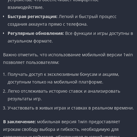
взаимодействие.
Быстрая регистрация:
Легкий и быстрый процесс
создания аккаунта прямо с телефона.
Регулярные обновления:
Все функции и игры доступны в
актуальном формате.
Важно отметить, что использование мобильной версии 1win
позволяет пользователям:
Получать доступ к эксклюзивным бонусам и акциям,
доступным только на мобильной платформе.
Легко отслеживать историю ставок и анализировать
результаты игр.
Участвовать в живых играх и ставках в реальном времени.
В заключение:
мобильная версия 1win предоставляет
игрокам свободу выбора и гибкость, необходимую для
современных геймеров, обеспечивая высокий уровень