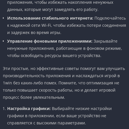
приложения, чтобы избежать накопления ненужных
данных, которые могут замедлять его работу.
Использование стабильного интернета:
Подключайтесь
к надежной сети Wi-Fi, чтобы избежать потери соединения
и задержек во время игры.
Управление фоновыми приложениями:
Закрывайте
ненужные приложения, работающие в фоновом режиме,
чтобы освободить ресурсы вашего устройства.
Эти простые, но эффективные советы помогут вам улучшить
производительность приложения и наслаждаться игрой в
1win без каких-либо помех. Помните, что оптимизация не
только повышает скорость работы, но и делает игровой
процесс более увлекательным.
Настройка графики:
Выбирайте низкие настройки
графики в приложении, если ваше устройство не
справляется с высокими параметрами.