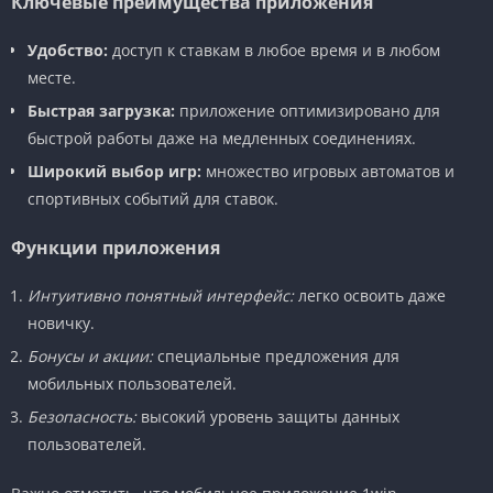
Ключевые преимущества приложения
Удобство:
доступ к ставкам в любое время и в любом
месте.
Быстрая загрузка:
приложение оптимизировано для
быстрой работы даже на медленных соединениях.
Широкий выбор игр:
множество игровых автоматов и
спортивных событий для ставок.
Функции приложения
Интуитивно понятный интерфейс:
легко освоить даже
новичку.
Бонусы и акции:
специальные предложения для
мобильных пользователей.
Безопасность:
высокий уровень защиты данных
пользователей.