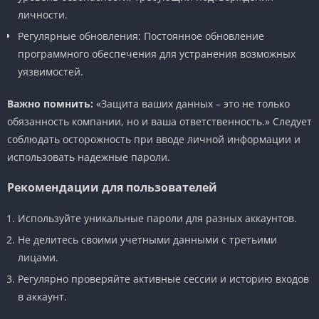
личности.
Регулярные обновления: Постоянное обновление
программного обеспечения для устранения возможных
уязвимостей.
Важно помнить:
«Защита ваших данных – это не только
обязанность компании, но и ваша ответственность.» Следует
соблюдать осторожность при вводе личной информации и
использовать надежные пароли.
Рекомендации для пользователей
Используйте уникальные пароли для разных аккаунтов.
Не делитесь своими учетными данными с третьими
лицами.
Регулярно проверяйте активные сессии и историю входов
в аккаунт.