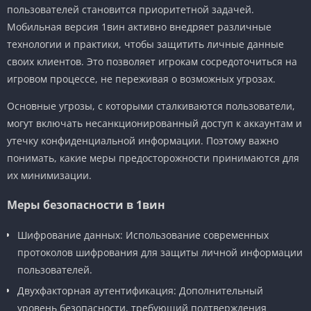
пользователей становится приоритетной задачей.
Мобильная версия 1вин активно внедряет различные
технологии и практики, чтобы защитить личные данные
своих клиентов. Это позволяет игрокам сосредоточиться на
игровом процессе, не переживая о возможных угрозах.
Основные угрозы, с которыми сталкиваются пользователи,
могут включать несанкционированный доступ к аккаунтам и
утечку конфиденциальной информации. Поэтому важно
понимать, какие меры предосторожности принимаются для
их минимизации.
Меры безопасности в 1вин
Шифрование данных: Использование современных
протоколов шифрования для защиты личной информации
пользователей.
Двухфакторная аутентификация: Дополнительный
уровень безопасности, требующий подтверждения