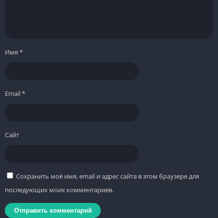
Имя
*
Email
*
Сайт
Сохранить моё имя, email и адрес сайта в этом браузере для
последующих моих комментариев.