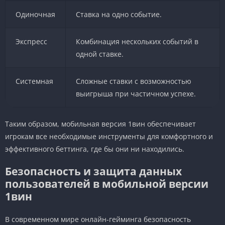
Одиночная
Ставка на одно событие.
Экспресс
Комбинация нескольких событий в
одной ставке.
Системная
Сложные ставки с возможностью
выигрыша при частичном успехе.
Таким образом, мобильная версия 1вин обеспечивает
игрокам все необходимые инструменты для комфортного и
эффективного беттинга, где бы они ни находились.
Безопасность и защита данных
пользователей в мобильной версии
1вин
В современном мире онлайн-гейминга безопасность