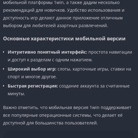
мобильной платформы 1win, а также дадим несколько
рекомендаций для новичков. Удобство использования и
доступность игр делают данное приложение отличным
выбором для любителей азартных развлечений.
Основные характеристики мобильной версии
Интуитивно понятный интерфейс:
простота навигации
и доступ к разделам с одним нажатием.
Широкий выбор игр:
слоты, карточные игры, ставки на
спорт и многое другое.
Быстрая регистрация:
создание аккаунта за считанные
минуты.
Важно отметить, что мобильная версия 1win поддерживает
все популярные операционные системы, что делает её
доступной для большинства пользователей.