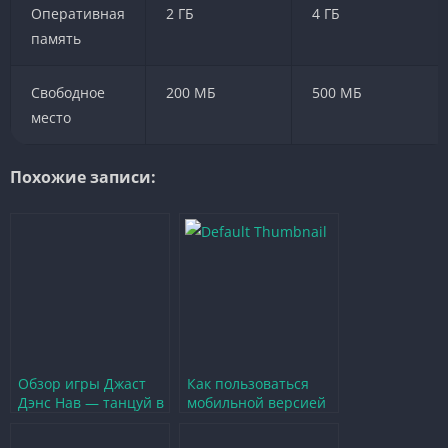
Оперативная
2 ГБ
4 ГБ
память
Свободное
200 МБ
500 МБ
место
Похожие записи:
Обзор игры Джаст
Как пользоваться
Дэнс Нав — танцуй в
мобильной версией
любом месте и в
для комфортной
любое время
игры и покупок