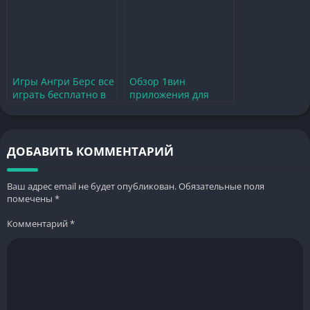
Игры Ангри Берс все
Обзор 1вин
играть бесплатно в
приложения для
любое время и на
игры на
любом устройстве
официальном сайте
ДОБАВИТЬ КОММЕНТАРИЙ
Ваш адрес email не будет опубликован.
Обязательные поля
помечены
*
Комментарий
*