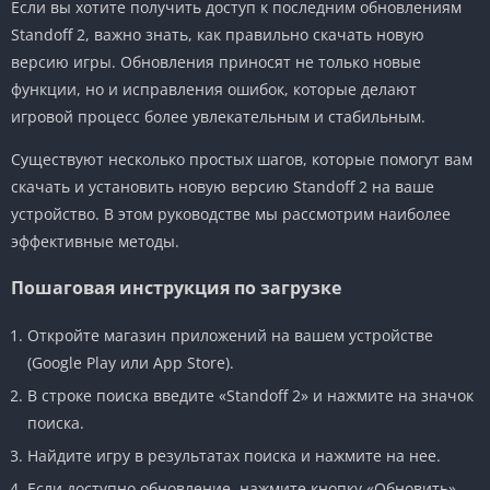
Если вы хотите получить доступ к последним обновлениям
Standoff 2, важно знать, как правильно скачать новую
версию игры. Обновления приносят не только новые
функции, но и исправления ошибок, которые делают
игровой процесс более увлекательным и стабильным.
Существуют несколько простых шагов, которые помогут вам
скачать и установить новую версию Standoff 2 на ваше
устройство. В этом руководстве мы рассмотрим наиболее
эффективные методы.
Пошаговая инструкция по загрузке
Откройте магазин приложений на вашем устройстве
(Google Play или App Store).
В строке поиска введите «Standoff 2» и нажмите на значок
поиска.
Найдите игру в результатах поиска и нажмите на нее.
Если доступно обновление, нажмите кнопку «Обновить».