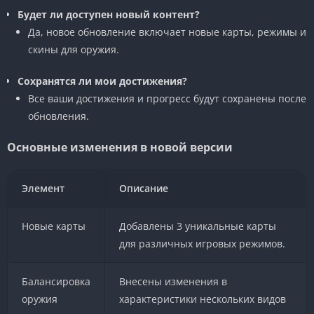
Будет ли доступен новый контент?
Да, новое обновление включает новые карты, режимы и
скины для оружия.
Сохранятся ли мои достижения?
Все ваши достижения и прогресс будут сохранены после
обновления.
Основные изменения в новой версии
Элемент
Описание
Новые карты
Добавлены 3 уникальные карты
для различных игровых режимов.
Балансировка
Внесены изменения в
оружия
характеристики нескольких видов