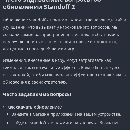
обновлении Standoff 2
Обновление Standoff 2 приносит множество нововведений и
улучшений, что вызывает у игроков много вопросов. Мы
собрали самые распространенные из них, чтобы помочь
вам лучше понять все изменения и новые возможности,
доступные в последней версии игры.
Изменения, внесенные в игру, могут затрагивать как
геймплей, так и визуальные эффекты. Важно быть в курсе
всех деталей, чтобы максимально эффективно использовать
обновления в своих стратегиях.
Часто задаваемые вопросы
Как скачать обновление?
Зайдите в магазин приложений на вашем устройстве.
Найдите Standoff 2 и нажмите на кнопку «Обновить».