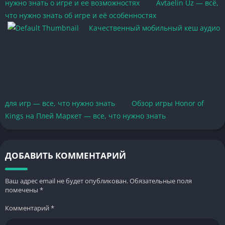
нужно знать о игре и ее возможностях
Avtaelin Uz — всё,
что нужно знать об игре и её особенностях
Качественный мобильный кеш аудио
для игр — все, что нужно знать
Обзор игры Honor of
Kings на Плей Маркет — все, что нужно знать
ДОБАВИТЬ КОММЕНТАРИЙ
Ваш адрес email не будет опубликован.
Обязательные поля
помечены
*
Комментарий
*