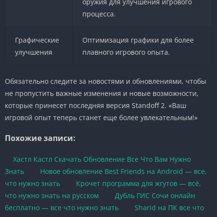
оружия для улучшения игрового
процесса.
Графические
Оптимизация графики для более
улучшения
плавного игрового опыта.
Обязательно следите за новостями и обновлениями, чтобы
не пропустить важные изменения и новые возможности,
которые принесет последняя версия Standoff 2. «Ваш
игровой опыт теперь станет еще более увлекательным!»
Похожие записи:
Хастл Кастл Скачать Обновление Все Что Вам Нужно
Знать
Новое обновление Best Friends на Android — все,
что нужно знать
Крочет программа для жгутов — всё,
что нужно знать на русском
Дубль ГИС Сочи онлайн
бесплатно — все что нужно знать
Sharid на ПК все что