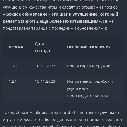
улучшением качества игры и следят за отзывами игроков.
«Каждое обновление – это шаг к улучшению, который
делает Standoff 2 ещё более захватывающим».
Ниже
представлена таблица с последними обновлениями:
Дата
Версия
Основные изменения
выхода
1.20
10.10.2023
Новая карта и оружие
1.21
15.11.2023
Исправления ошибок и
улучшение
производительности
Таким образом, обновления Standoff 2 не только улучшают
игру, но и делают её более динамичной и привлекательной
для игроков всех уровней. Следите за новостями, чтобы не