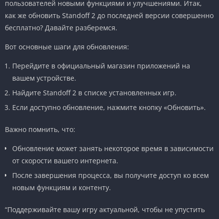
пользователей новыми функциями и улучшениями. Итак,
как же обновить Standoff 2 до последней версии совершенно
бесплатно? Давайте разберемся.
Вот основные шаги для обновления:
Перейдите в официальный магазин приложений на
вашем устройстве.
Найдите Standoff 2 в списке установленных игр.
Если доступно обновление, нажмите кнопку «Обновить».
Важно помнить, что:
Обновление может занять некоторое время в зависимости
от скорости вашего интернета.
После завершения процесса, вы получите доступ ко всем
новым функциям и контенту.
“Поддерживайте вашу игру актуальной, чтобы не упустить