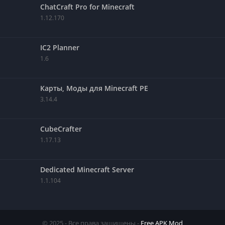
ChatCraft Pro for Minecraft
1.12.170
IC2 Planner
1.6
Карты, Моды для Minecraft PE
3.14.4
CubeCrafter
1.17.13
Dedicated Minecraft Server
1.1.104
© 2025 - Все права защищены -
Free APK Mod