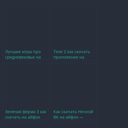
улучшения игрового
шагами
опыта
Лучшие игры про
Теле 2 как скачать
средневековье на
приложение на
айфон для
айфон бесплатно без
увлекательных
регистрации
приключений
Зеленая ферма 3 как
Как скачать Ночной
скачать на айфон
ВК на айфон —
бесплатно и легко
пошаговое
руководство