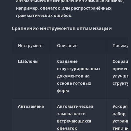
автоматическое исправление типичных ошибок,
например, опечаток или распространённых
грамматических ошибок.
Сравнение инструментов оптимизации
Инструмент
Описание
Преимущ
Шаблоны
Создание
Сокращ
структурированных
времени
документов на
улучше
основе готовых
структу
форм
Автозамена
Автоматическая
Ускоряе
замена часто
набор,
встречающихся
устраня
опечаток
типичн