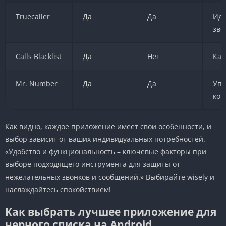
Truecaller
Да
Да
Иде
зво
Calls Blacklist
Да
Нет
Кас
Mr. Number
Да
Да
Упр
кон
Как видно, каждое приложение имеет свои особенности, и
выбор зависит от ваших индивидуальных потребностей.
«Удобство и функциональность – ключевые факторы при
выборе подходящего инструмента для защиты от
нежелательных звонков и сообщений.» Выбирайте wisely и
наслаждайтесь спокойствием!
Как выбрать лучшее приложение для
черного списка на Android