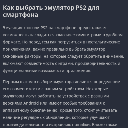
Как выбрать эмулятор PS2 для
смартфона
Эмуляция консоли PS2 на смартфоне предоставляет
возможность насладиться классическими играми в удобном
формате. Но перед тем как погрузиться в ностальгические
приключения, важно правильно выбрать эмулятор.
Основные факторы, на которые следует обратить внимание,
включают совместимость с играми, производительность и
функциональные возможности приложения.
Первым шагом в выборе эмулятора является определение
его совместимости с вашим устройством. Некоторые
эмуляторы могут работать на устройствах с разными
версиями Android или имеют особые требования к
аппаратному обеспечению. Кроме того, стоит учитывать
наличие регулярных обновлений, которые улучшают
производительность и исправляют ошибки. Важно также