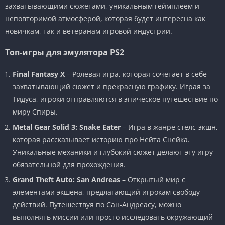
захватывающими сюжетами, уникальным геймплеем и
неповторимой атмосферой, которая будет интересна как
новичкам, так и ветеранам игровой индустрии.
Топ-игры для эмулятора PS2
Final Fantasy X
– Ролевая игра, которая сочетает в себе
захватывающий сюжет и прекрасную графику. Играя за
Тидуса, игроки отправляются в эпическое путешествие по
миру Спиры.
Metal Gear Solid 3: Snake Eater
– Игра в жанре стелс-экшн,
которая рассказывает историю про Нейта Снейка.
Уникальные механики и глубокий сюжет делают эту игру
обязательной для прохождения.
Grand Theft Auto: San Andreas
– Открытый мир с
элементами экшена, предлагающий игрокам свободу
действий. Путешествуя по Сан-Андреасу, можно
выполнять миссии или просто исследовать окружающий