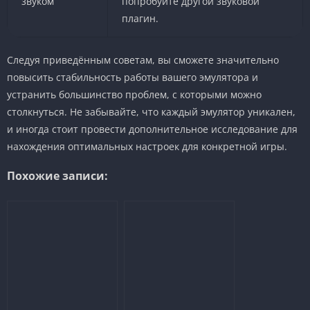
звуком
попробуйте другой звуковой
плагин.
Следуя приведённым советам, вы сможете значительно
повысить стабильность работы вашего эмулятора и
устранить большинство проблем, с которыми можно
столкнуться. Не забывайте, что каждый эмулятор уникален,
и иногда стоит провести дополнительное исследование для
нахождения оптимальных настроек для конкретной игры.
Похожие записи: