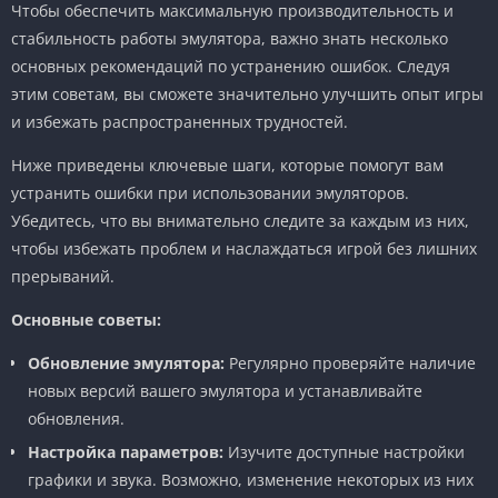
Чтобы обеспечить максимальную производительность и
стабильность работы эмулятора, важно знать несколько
основных рекомендаций по устранению ошибок. Следуя
этим советам, вы сможете значительно улучшить опыт игры
и избежать распространенных трудностей.
Ниже приведены ключевые шаги, которые помогут вам
устранить ошибки при использовании эмуляторов.
Убедитесь, что вы внимательно следите за каждым из них,
чтобы избежать проблем и наслаждаться игрой без лишних
прерываний.
Основные советы:
Обновление эмулятора:
Регулярно проверяйте наличие
новых версий вашего эмулятора и устанавливайте
обновления.
Настройка параметров:
Изучите доступные настройки
графики и звука. Возможно, изменение некоторых из них