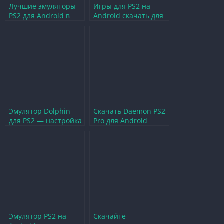
Лучшие эмуляторы
Игры для PS2 на
PS2 для Android в
Android скачать для
формате APK
эмулятора PS2
Эмулятор Dolphin
Скачать Daemon PS2
для PS2 — настройка
Pro для Android
и лучшие игры для
просто и быстро
запуска
Эмулятор PS2 на
Скачайте