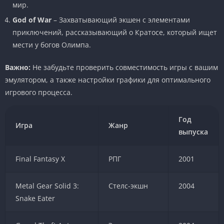
мир.
God of War
– Захватывающий экшен с элементами
приключений, рассказывающий о Кратосе, который ищет
мести у богов Олимпа.
Важно:
Не забудьте проверить совместимость игры с вашим
эмулятором, а также настройки графики для оптимального
игрового процесса.
Год
Игра
Жанр
выпуска
Final Fantasy X
РПГ
2001
Metal Gear Solid 3:
Стелс-экшн
2004
Snake Eater