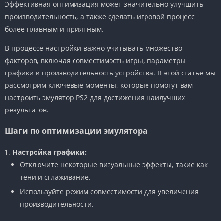
Эффективная оптимизация может значительно улучшить
производительность, а также сделать игровой процесс
более плавным и приятным.
В процессе настройки важно учитывать множество
факторов, включая совместимость игры, параметры
графики и производительность устройства. В этой статье мы
рассмотрим ключевые моменты, которые помогут вам
настроить эмулятор PS2 для достижения наилучших
результатов.
Шаги по оптимизации эмулятора
Настройка графики:
Отключите некоторые визуальные эффекты, такие как
тени и сглаживание.
Используйте режим совместимости для увеличения
производительности.