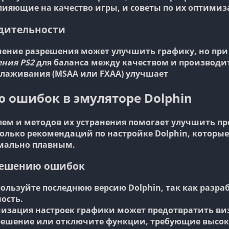
ияющие на качество игры, и советы по их оптимиз
дительности
ение разрешения может улучшить графику, но при 
ения PS2
для баланса между качеством и производи
лаживания (MSAA или FXAA) улучшает
ю ошибок в эмуляторе Dolphin
ем и методов их устранения помогает улучшить про
олько рекомендаций по настройке Dolphin, которы
имально плавным.
решению ошибок
ользуйте последнюю версию Dolphin, так как разр
ость.
зация настроек графики может предотвратить виз
ешение или отключите функции, требующие высок