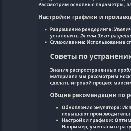
Рассмотрим основные параметры, вл
Настройки графики и произво
Разрешение рендеринга:
Увелич
установить
2x или 3x от разреш
Сглаживание:
Использование сг
Советы по устранени
Знание распространенных пробл
материале мы рассмотрим неск
сделать игровой процесс макс
Общие рекомендации по 
Обновление эмулятора:
Исп
повышают производительн
Настройки графики:
Оптими
Например, уменьшите разр