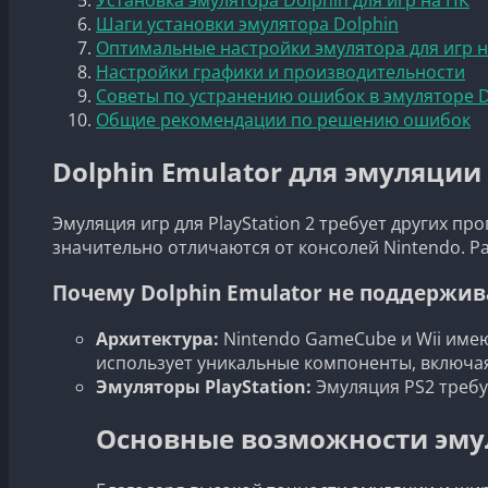
Шаги установки эмулятора Dolphin
Оптимальные настройки эмулятора для игр н
Настройки графики и производительности
Советы по устранению ошибок в эмуляторе D
Общие рекомендации по решению ошибок
Dolphin Emulator для эмуляции
Эмуляция игр для PlayStation 2 требует других пр
значительно отличаются от консолей Nintendo. Ра
Почему Dolphin Emulator не поддержив
Архитектура:
Nintendo GameCube и Wii имеют
использует уникальные компоненты, включая 
Эмуляторы PlayStation:
Эмуляция PS2 требу
Основные возможности эмул