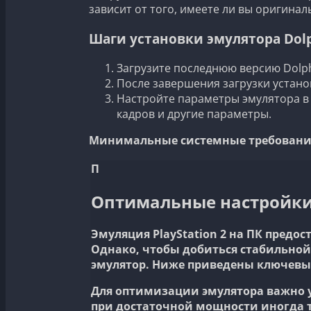
зависит от того, имеете ли вы оригинал
Шаги установки эмулятора Dol
Загрузите последнюю версию Dolph
После завершения загрузки устано
Настройте параметры эмулятора в
кадров и другие параметры.
Минимальные системные требования
П
Оптимальные настройки 
Эмуляция PlayStation 2 на ПК пред
Однако, чтобы добиться стабильной
эмулятор. Ниже приведены ключевые
Для оптимизации эмулятора важно у
при достаточной мощности иногда т