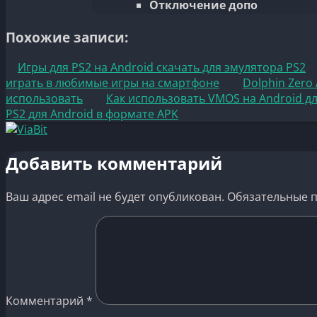
Отключение допо
Похожие записи:
Игры для PS2 на Android скачать для эмулятора PS2
играть в любимые игры на смартфоне
Dolphin Zero
использовать
Как использовать VMOS на Android д
PS2 для Android в формате APK
Добавить комментарий
Ваш адрес email не будет опубликован.
Обязательные 
Комментарий
*