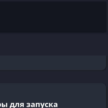
ры для запуска