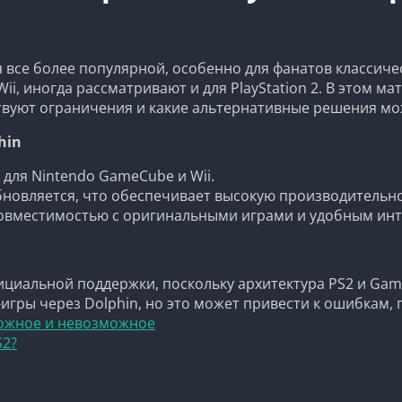
 все более популярной, особенно для фанатов классичес
ii, иногда рассматривают и для PlayStation 2. В этом 
ествуют ограничения и какие альтернативные решения м
hin
 для Nintendo GameCube и Wii.
бновляется, что обеспечивает высокую производительно
совместимостью с оригинальными играми и удобным ин
официальной поддержки, поскольку архитектура PS2 и G
игры через Dolphin, но это может привести к ошибкам,
зможное и невозможное
S2?