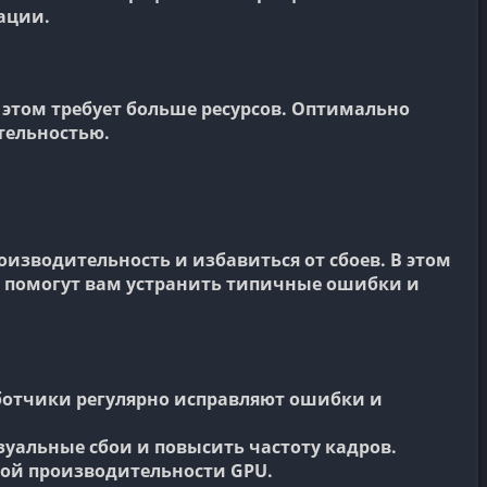
ации.
этом требует больше ресурсов. Оптимально
тельностью.
изводительность и избавиться от сбоев. В этом
е помогут вам устранить типичные ошибки и
аботчики регулярно исправляют ошибки и
уальные сбои и повысить частоту кадров.
ой производительности GPU.