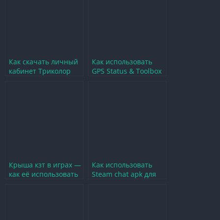
Как скачать личный
Как использовать
кабинет Триколор
GPS Status & Toolbox
бесплатно и начать
для точного
использовать
позиционирования в
играх
Крыша кзт в играх —
Как использовать
как её использовать
Steam chat apk для
для победы и
общения в играх
стратегии