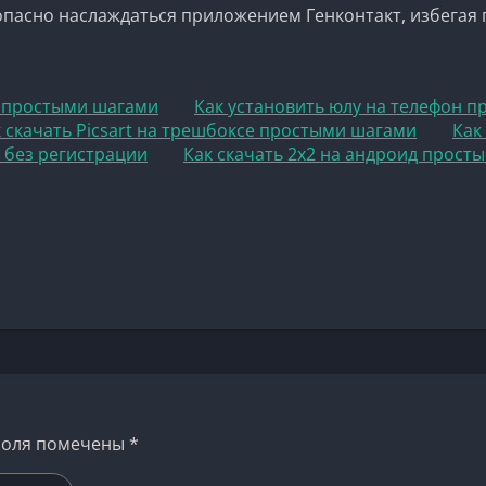
пасно наслаждаться приложением Генконтакт, избегая 
а простыми шагами
Как установить юлу на телефон 
 скачать Picsart на трешбоксе простыми шагами
Как
н без регистрации
Как скачать 2х2 на андроид прост
поля помечены
*