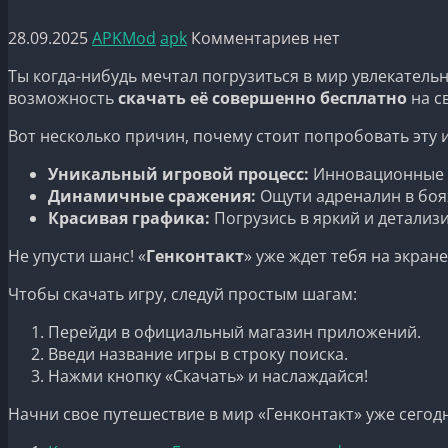
28.09.2025
APKMod
apk
Комментариев нет
Ты когда-нибудь мечтал погрузиться в мир увлекатель
возможность
скачать её совершенно бесплатно
на с
Вот несколько причин, почему стоит попробовать эту и
Уникальный игровой процесс:
Инновационные м
Динамичные сражения:
Ощути адреналин в боях
Красивая графика:
Погрузись в яркий и детализ
Не упусти шанс! «
Генконтакт
» уже ждет тебя на экра
Чтобы скачать игру, следуй простым шагам:
Перейди в официальный магазин приложений.
Введи название игры в строку поиска.
Нажми кнопку «Скачать» и наслаждайся!
Начни свое путешествие в мир «Генконтакт» уже сегод