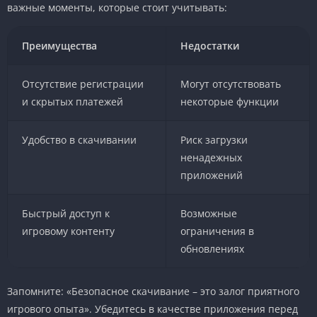
важные моменты, которые стоит учитывать:
Преимущества
Недостатки
Отсутствие регистрации
Могут отсутствовать
и скрытых платежей
некоторые функции
Удобство в скачивании
Риск загрузки
ненадежных
приложений
Быстрый доступ к
Возможные
игровому контенту
ограничения в
обновлениях
Запомните: «Безопасное скачивание – это залог приятного
игрового опыта». Убедитесь в качестве приложения перед