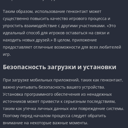
Таким образом, использование генконтакт может
существенно повысить качество игрового процесса и
упростить взаимодействие с другими участниками. «Это
идеальный способ для игроков оставаться на связи и
находить новых друзей.» В целом, приложение
предоставляет отличные возможности для всех любителей
игр.
Безопасность загрузки и установки
При загрузке мобильных приложений, таких как генконтакт,
важно учитывать безопасность вашего устройства.
Установка программного обеспечения из ненадежных
источников может привести к серьезным последствиям,
таким как утечка личных данных или повреждение системы.
Поэтому перед началом процесса следует обратить
внимание на некоторые важные моменты.