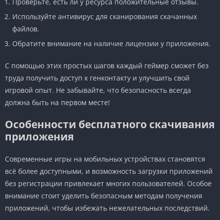
Проверьте, есть ли у ресурса положительные отзывы.
Используйте антивирус для сканирования скачанных
файлов.
Обратите внимание на наличие лицензии у приложения.
С помощью этих простых шагов каждый геймер сможет без
труда получить доступ к генконтакту и улучшить свой
игровой опыт. Не забывайте, что безопасность всегда
должна быть на первом месте!
Особенности бесплатного скачивания
приложения
Современные игры на мобильных устройствах становятся
всё более доступными, и возможность загрузки приложений
без регистрации привлекает многих пользователей. Особое
внимание стоит уделить безопасным методам получения
приложений, чтобы избежать нежелательных последствий.