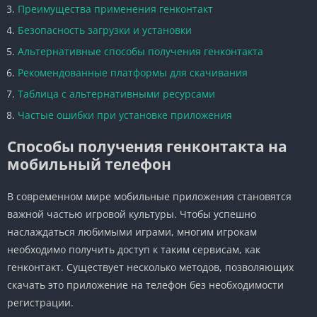
Преимущества применения генконтакт
Безопасность загрузки и установки
Альтернативные способы получения генконтакта
Рекомендованные платформы для скачивания
Таблица с альтернативными ресурсами
Частые ошибки при установке приложения
Способы получения генконтакта на
мобильный телефон
В современном мире мобильные приложения становятся
важной частью игровой культуры. Чтобы успешно
наслаждаться любимыми играми, многим игрокам
необходимо получить доступ к таким сервисам, как
генконтакт. Существует несколько методов, позволяющих
скачать это приложение на телефон без необходимости
регистрации.