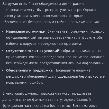
Загружая игры без необходимости регистрации,
пользователи могут быстро приступить к игре. Однако
важно учитывать несколько факторов, которые
обеспечивают безопасность и стабильность скачивания:
Надежные источники:
Скачивайте приложения только с
официальных сайтов или проверенных платформ, чтобы
избежать вирусов и вредоносных программ.
Отсутствие скрытых условий:
Обратите внимание на
приложения, которые предлагают полное использование
без необходимости предоставления личной информации.
Обновления и поддержка:
Проверяйте наличие
регулярных обновлений для поддержания безопасности и
исправления ошибок.
В некоторых случаях, приложения могут предлагать
дополнительные функции за плату, однако базовый
функционал часто остаётся бесплатным. Вот некоторые