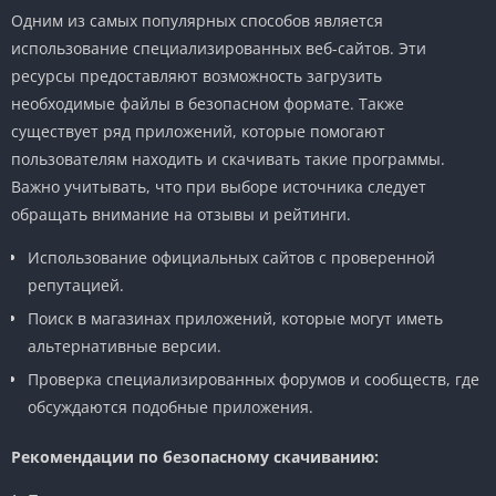
Одним из самых популярных способов является
использование специализированных веб-сайтов. Эти
ресурсы предоставляют возможность загрузить
необходимые файлы в безопасном формате. Также
существует ряд приложений, которые помогают
пользователям находить и скачивать такие программы.
Важно учитывать, что при выборе источника следует
обращать внимание на отзывы и рейтинги.
Использование официальных сайтов с проверенной
репутацией.
Поиск в магазинах приложений, которые могут иметь
альтернативные версии.
Проверка специализированных форумов и сообществ, где
обсуждаются подобные приложения.
Рекомендации по безопасному скачиванию: