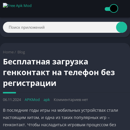
Home
/
Blog
Бесплатная загрузка
генконтакт на телефон без
регистрации
06.11.2024
APKMod
apk
Комментариев нет
В последние годы игры на мобильных устройствах стали
настоящим хитом, и одна из таких популярных игр –
генконтакт. Чтобы насладиться игровым процессом без