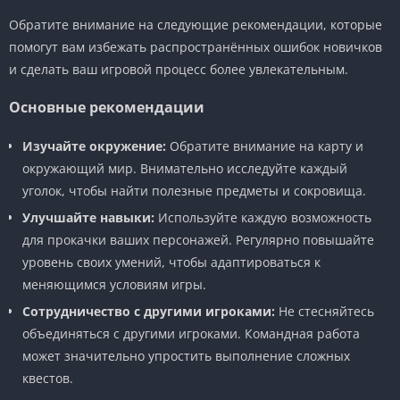
Обратите внимание на следующие рекомендации, которые
помогут вам избежать распространённых ошибок новичков
и сделать ваш игровой процесс более увлекательным.
Основные рекомендации
Изучайте окружение:
Обратите внимание на карту и
окружающий мир. Внимательно исследуйте каждый
уголок, чтобы найти полезные предметы и сокровища.
Улучшайте навыки:
Используйте каждую возможность
для прокачки ваших персонажей. Регулярно повышайте
уровень своих умений, чтобы адаптироваться к
меняющимся условиям игры.
Сотрудничество с другими игроками:
Не стесняйтесь
объединяться с другими игроками. Командная работа
может значительно упростить выполнение сложных
квестов.