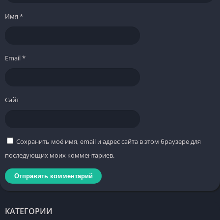
Имя
*
Email
*
Сайт
Сохранить моё имя, email и адрес сайта в этом браузере для
последующих моих комментариев.
КАТЕГОРИИ