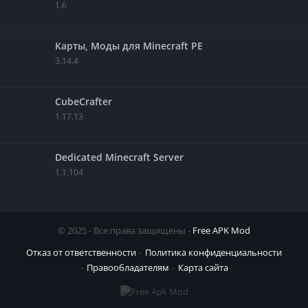
1.6
Карты, Моды для Minecraft PE
3.14.4
CubeCrafter
1.17.13
Dedicated Minecraft Server
1.1.104
© 2025 - Все права защищены -
Free APK Mod
Отказ от ответственности
Политика конфиденциальности
Правообладателям
Карта сайта