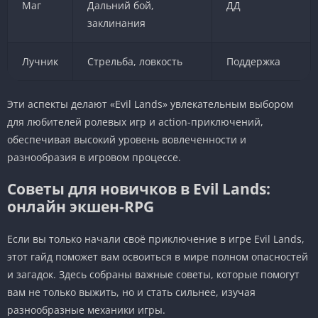
Маг
Дальний бой,
ДД
заклинания
Лучник
Стрельба, ловкость
Поддержка
Эти аспекты делают «Evil Lands» увлекательным выбором
для любителей ролевых игр и action-приключений,
обеспечивая высокий уровень вовлеченности и
разнообразия в игровом процессе.
Советы для новичков в Evil Lands:
онлайн экшен-RPG
Если вы только начали своё приключение в игре Evil Lands,
этот гайд поможет вам освоиться в мире полном опасностей
и загадок. Здесь собраны важные советы, которые помогут
вам не только выжить, но и стать сильнее, изучая
разнообразные механики игры.