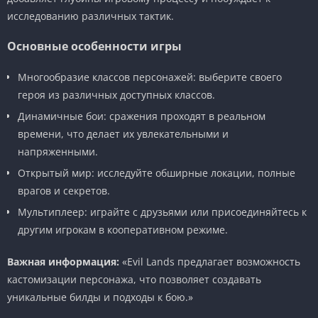
исследованию различных тактик.
Основные особенности игры
Многообразие классов персонажей: выберите своего
героя из различных доступных классов.
Динамичные бои: сражения проходят в реальном
времени, что делает их увлекательными и
напряженными.
Открытый мир: исследуйте обширные локации, полные
врагов и секретов.
Мультиплеер: играйте с друзьями или присоединяйтесь к
другим игрокам в кооперативном режиме.
Важная информация:
«Evil Lands предлагает возможность
кастомизации персонажа, что позволяет создавать
уникальные билды и подходы к бою.»