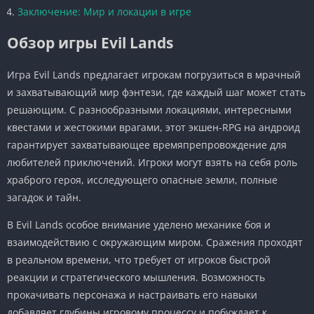
Заключение: Мир и локации в игре
Обзор игры Evil Lands
Игра Evil Lands предлагает игрокам погрузиться в мрачный
и захватывающий мир фэнтези, где каждый шаг может стать
решающим. С разнообразными локациями, интересными
квестами и жестокими врагами, этот экшен-RPG на андроид
гарантирует захватывающее времяпрепровождение для
любителей приключений. Игроки могут взять на себя роль
храброго героя, исследующего опасные земли, полные
загадок и тайн.
В Evil Lands особое внимание уделено механике боя и
взаимодействию с окружающим миром. Сражения проходят
в реальном времени, что требует от игроков быстрой
реакции и стратегического мышления. Возможность
прокачивать персонажа и настраивать его навыки
добавляет глубины игровому процессу и побуждает к