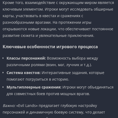
Кроме того, взаимодействие с окружающим миром является
ключевым элементом. Игроки могут исследовать обширные
карты, участвовать в квестах и сражениях с
разнообразными врагами. На протяжении игры
открываются новые локации, что обеспечивает постоянное
развитие сюжета и увлекательные приключения.
Ключевые особенности игрового процесса
Классы персонажей:
Возможность выбора между
различными ролями (воин, маг, лучник и т.д.).
Система квестов:
Интерактивные задания, которые
помогают погрузиться в историю.
Мультиплеерные сражения:
Игроки могут объединяться
для совместных боев против мощных врагов.
Важно:
«Evil Lands» предлагает глубокую настройку
персонажей и динамичную боевую систему, что делает