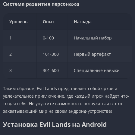
Система развития персонажа
Уровень
Опыт
Награда
1
0-100
Начальный набор
2
101-300
Первый артефакт
3
301-600
Специальные навыки
Таким образом, Evil Lands представляет собой яркое и
увлекательное приключение, где каждый игрок найдет что-
то для себя. Не упустите возможность погрузиться в этот
захватывающий мир на своем андроид-устройстве!
Установка Evil Lands на Android