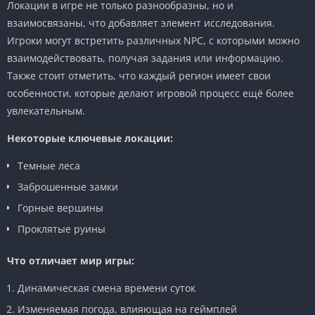
Локации в игре не только разнообразны, но и
взаимосвязаны, что добавляет элемент исследования.
Игроки могут встретить различных NPC, с которыми можно
взаимодействовать, получая задания или информацию.
Также стоит отметить, что каждый регион имеет свои
особенности, которые делают игровой процесс ещё более
увлекательным.
Некоторые ключевые локации:
Темные леса
Заброшенные замки
Горные вершины
Проклятые руины
Что отличает мир игры:
Динамическая смена времени суток
Изменяемая погода, влияющая на геймплей