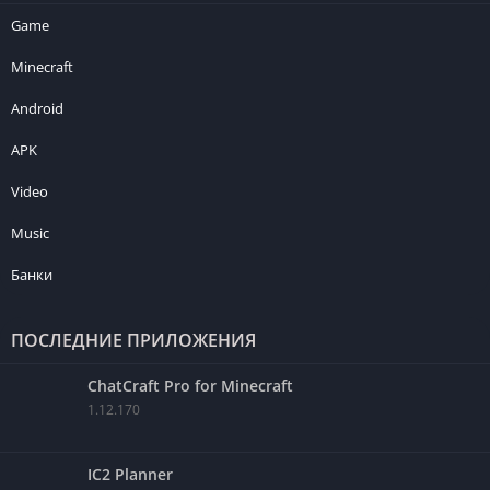
Game
Minecraft
Android
APK
Video
Music
Банки
ПОСЛЕДНИЕ ПРИЛОЖЕНИЯ
ChatCraft Pro for Minecraft
1.12.170
IC2 Planner