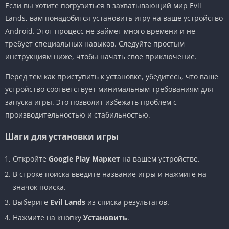
Если вы хотите погрузиться в захватывающий мир Evil
Lands, вам понадобится установить игру на ваше устройство
Android. Этот процесс не займет много времени и не
требует специальных навыков. Следуйте простым
инструкциям ниже, чтобы начать свое приключение.
Перед тем как приступить к установке, убедитесь, что ваше
устройство соответствует минимальным требованиям для
запуска игры. Это позволит избежать проблем с
производительностью и стабильностью.
Шаги для установки игры
Откройте
Google Play Маркет
на вашем устройстве.
В строке поиска введите название игры и нажмите на
значок поиска.
Выберите
Evil Lands
из списка результатов.
Нажмите на кнопку
Установить
.