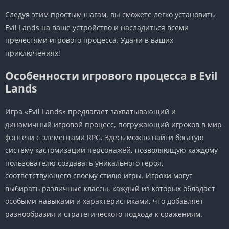
Следуя этим простым шагам, вы сможете легко установить
Evil Lands на ваше устройство и насладиться всеми
прелестями игрового процесса. Удачи в ваших
приключениях!
Особенности игрового процесса в Evil
Lands
Игра «Evil Lands» предлагает захватывающий и
динамичный игровой процесс, погружающий игроков в мир
фэнтези с элементами RPG. Здесь можно найти богатую
систему кастомизации персонажей, позволяющую каждому
пользователю создавать уникального героя,
соответствующего своему стилю игры. Игроки могут
выбирать различные классы, каждый из которых обладает
особыми навыками и характеристиками, что добавляет
разнообразия и стратегического подхода к сражениям.