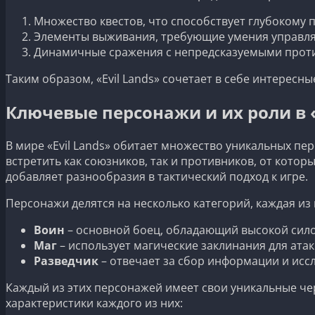
Множество квестов, что способствует глубокому 
Элементы выживания, требующие умения управля
Динамичные сражения с непредсказуемыми прот
Таким образом, «Evil Lands» сочетает в себе интерес
Ключевые персонажи и их роли в «
В мире «Evil Lands» обитает множество уникальных пе
встретить как союзников, так и противников, от кото
добавляет разнообразия в тактический подход к игре.
Персонажи делятся на несколько категорий, каждая из
Воин
– основной боец, обладающий высокой силой
Маг
– использует магические заклинания для ата
Разведчик
– отвечает за сбор информации и иссл
Каждый из этих персонажей имеет свои уникальные че
характеристики каждого из них: