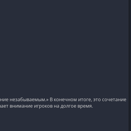
ение незабываемым.» В конечном итоге, это сочетание
вает внимание игроков на долгое время.