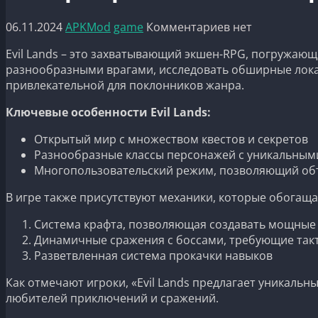
06.11.2024
APKMod
game
Комментариев нет
Evil Lands – это захватывающий экшен-RPG, погружающ
разнообразными врагами, исследовать обширные локац
привлекательной для поклонников жанра.
Ключевые особенности Evil Lands:
Открытый мир с множеством квестов и секретов
Разнообразные классы персонажей с уникальным
Многопользовательский режим, позволяющий объ
В игре также присутствуют механики, которые обогащ
Система крафта, позволяющая создавать мощные
Динамичные сражения с боссами, требующие так
Разветвленная система прокачки навыков
Как отмечают игроки, «Evil Lands предлагает уникаль
любителей приключений и сражений.