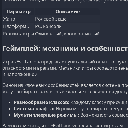
Параметр
Описание
Жанр
Ролевой экшен
Платформы
PC, консоли
Режимы игры
Одиночный, кооперативный
Геймплей: механики и особеннос
Игра «Evil Lands» предлагает уникальный опыт погруж
опасностями и врагами. Механики игры сосредоточены 
и напряженной.
Одной из ключевых особенностей является система пр
могут выбирать различные классы, что влияет на дост
Разнообразие классов:
Каждому классу присущи 
Система крафта:
Игроки могут собирать ресурсы 
Мультиплеерные режимы:
Возможность совмест
Важно отметить, что «Evil Lands» предлагает игрокам: