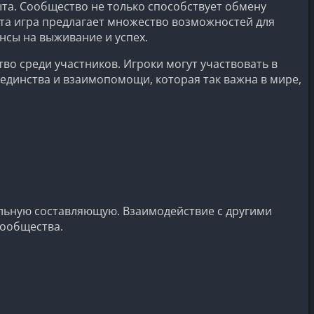
ыта. Сообщество не только способствует обмену
Эта игра предлагает множество возможностей для
нсы на выживание и успех.
о среди участников. Игроки могут участвовать в
 единства и взаимопомощи, которая так важна в мире,
иальную составляющую. Взаимодействие с другими
сообщества.