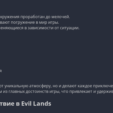
кружения проработан до мелочей.
вают погружение в мир игры.
еняющиеся в зависимости от ситуации.
я
дают уникальную атмосферу, но и делают каждое приключ
 из главных достоинств игры, что привлекает и удержи
ие в Evil Lands