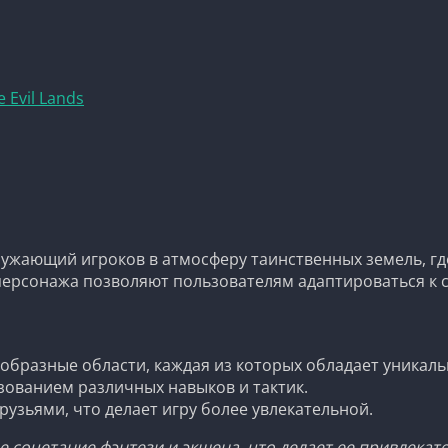
Evil Lands
ужающий игроков в атмосферу таинственных земель, гд
ерсонажа позволяют пользователям адаптироваться к с
образные области, каждая из которых обладает уникал
ованием различных навыков и тактик.
рузьями, что делает игру более увлекательной.
ое сочетание фэнтези и экшена, что делает ее привлека