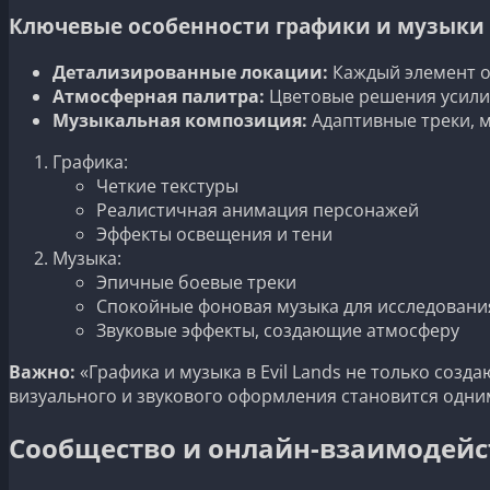
Ключевые особенности графики и музыки
Детализированные локации:
Каждый элемент о
Атмосферная палитра:
Цветовые решения усили
Музыкальная композиция:
Адаптивные треки, м
Графика:
Четкие текстуры
Реалистичная анимация персонажей
Эффекты освещения и тени
Музыка:
Эпичные боевые треки
Спокойные фоновая музыка для исследовани
Звуковые эффекты, создающие атмосферу
Важно:
«Графика и музыка в Evil Lands не только соз
визуального и звукового оформления становится одним
Сообщество и онлайн-взаимодейств