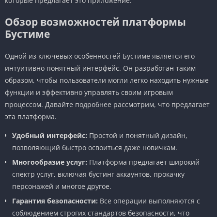
которые предлагает это приложение.
Обзор возможностей платформы
Бустиме
Одной из ключевых особенностей Бустиме является его
интуитивно понятный интерфейс. Он разработан таким
образом, чтобы пользователи могли легко находить нужные
функции и эффективно управлять своим игровым
процессом. Давайте подробнее рассмотрим, что предлагает
эта платформа.
Удобный интерфейс:
Простой и понятный дизайн,
позволяющий быстро освоиться даже новичкам.
Многообразие услуг:
Платформа предлагает широкий
спектр услуг, включая бустинг аккаунтов, прокачку
персонажей и многое другое.
Гарантия безопасности:
Все операции выполняются с
соблюдением строгих стандартов безопасности, что