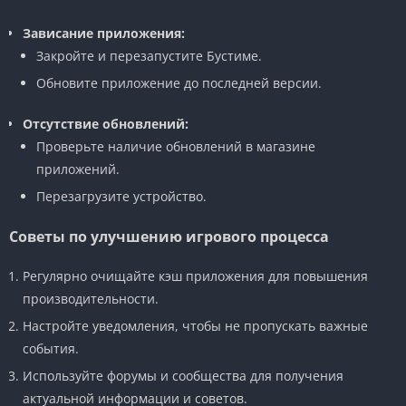
Зависание приложения:
Закройте и перезапустите Бустиме.
Обновите приложение до последней версии.
Отсутствие обновлений:
Проверьте наличие обновлений в магазине
приложений.
Перезагрузите устройство.
Советы по улучшению игрового процесса
Регулярно очищайте кэш приложения для повышения
производительности.
Настройте уведомления, чтобы не пропускать важные
события.
Используйте форумы и сообщества для получения
актуальной информации и советов.