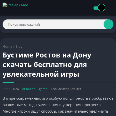
Home
/
Blog
Бустиме Ростов на Дону
скачать бесплатно для
увлекательной игры
06.11.2024
APKMod
game
Комментариев нет
В мире современных игр особую популярность приобретают
различные методы улучшения и ускорения прогресса.
Многие игроки ищут способы, как значительно увеличить