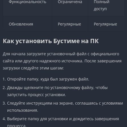
Функциональность
Ограничена
Полный
доступ
Обновления
Регулярные
Регулярные
Как установить Бустиме на ПК
Для начала загрузите установочный файл с официального
сайта или другого надежного источника. После завершения
загрузки следуйте этим шагам:
Откройте папку, куда был загружен файл.
Дважды щелкните по установочному файлу, чтобы
запустить процесс установки.
Следуйте инструкциям на экране, соглашаясь с условиями
использования.
Выберите папку для установки и дождитесь завершения
процесса.