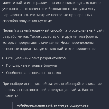
можете найти его в различных источниках, однако важно
учитывать, что качество и безопасность загрузки могут
варьироваться. Рассмотрим несколько проверенных
способов получения Бустиме.
Первый и самый надежный способ – это официальный сайт
разработчиков. Также существуют и другие платформы,
которые предлагают скачивание. Ниже перечислены
основные варианты, где можно найти это приложение:
Официальный сайт разработчиков
Популярные игровые форумы
Сообщества в социальных сетях
При выборе источника обязательно обращайте внимание
на отзывы пользователей и репутацию сайта. Важно
помнить:
«Небезопасные сайты могут содержать