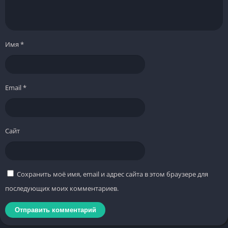
Имя
*
Email
*
Сайт
Сохранить моё имя, email и адрес сайта в этом браузере для
последующих моих комментариев.