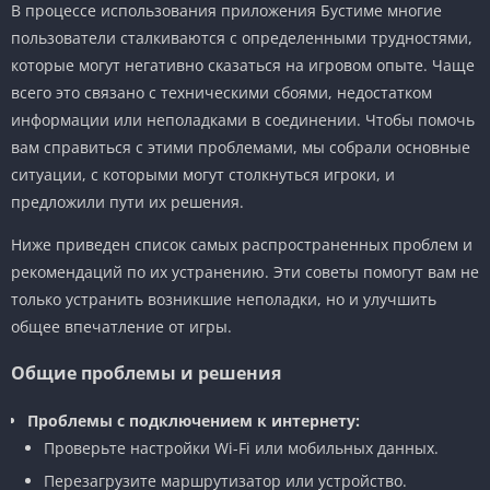
В процессе использования приложения Бустиме многие
пользователи сталкиваются с определенными трудностями,
которые могут негативно сказаться на игровом опыте. Чаще
всего это связано с техническими сбоями, недостатком
информации или неполадками в соединении. Чтобы помочь
вам справиться с этими проблемами, мы собрали основные
ситуации, с которыми могут столкнуться игроки, и
предложили пути их решения.
Ниже приведен список самых распространенных проблем и
рекомендаций по их устранению. Эти советы помогут вам не
только устранить возникшие неполадки, но и улучшить
общее впечатление от игры.
Общие проблемы и решения
Проблемы с подключением к интернету:
Проверьте настройки Wi-Fi или мобильных данных.
Перезагрузите маршрутизатор или устройство.