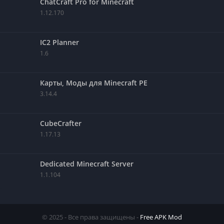
ChatCraft Pro for Minecraft
1.12.170
IC2 Planner
1.6
Карты, Моды для Minecraft PE
3.14.4
CubeCrafter
1.17.13
Dedicated Minecraft Server
1.1.104
© 2025 - Все права защищены -
Free APK Mod