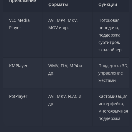
Приложение
форматы
функции
VLC Media
AVI, MP4, MKV,
Потоковая
Player
MOV и др.
передача,
поддержка
субтитров,
эквалайзер
KMPlayer
WMV, FLV, MP4 и
Поддержка 3D,
др.
управление
жестами
PotPlayer
AVI, MKV, FLAC и
Кастомизация
др.
интерфейса,
многоязычная
поддержка