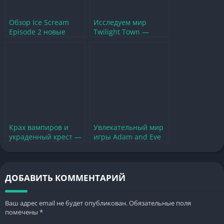
Обзор Ice Scream
Исследуем мир
Episode 2 новые
Twilight Town —
ужасы и загадки в
загадки и
игре
приключения в игре
Крах вампиров и
Увлекательный мир
украденный крест —
игры Adam and Eve
загадки темного
— приключения и
мира
загадки
ДОБАВИТЬ КОММЕНТАРИЙ
Ваш адрес email не будет опубликован.
Обязательные поля
помечены
*