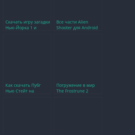
Скачать игру загадки
Все части Alien
Нью-Йорка 1 и
Shooter для Android
раскройте тайны
обзор и советы по
города
игре
Как скачать Пубг
Погружение в мир
Нью Стейт на
The Frostrune 2
мобильные
захватывающие
устройства
приключения и
загадки