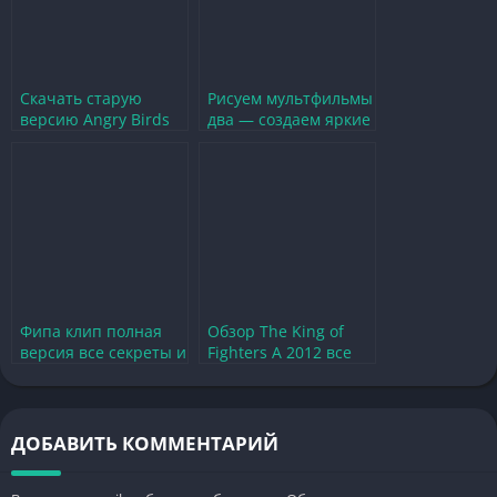
Скачать старую
Рисуем мультфильмы
версию Angry Birds
два — создаем яркие
Rio — особенности и
персонажи и сюжеты
геймплей
Фипа клип полная
Обзор The King of
версия все секреты и
Fighters A 2012 все
особенности игры
секреты и
особенности игры
ДОБАВИТЬ КОММЕНТАРИЙ