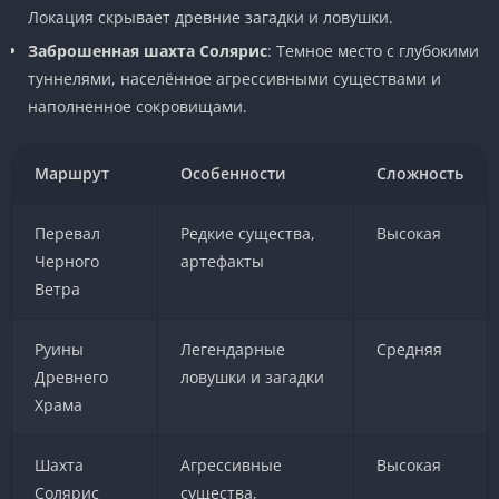
Локация скрывает древние загадки и ловушки.
Заброшенная шахта Солярис
: Темное место с глубокими
туннелями, населённое агрессивными существами и
наполненное сокровищами.
Маршрут
Особенности
Сложность
Перевал
Редкие существа,
Высокая
Черного
артефакты
Ветра
Руины
Легендарные
Средняя
Древнего
ловушки и загадки
Храма
Шахта
Агрессивные
Высокая
Солярис
существа,