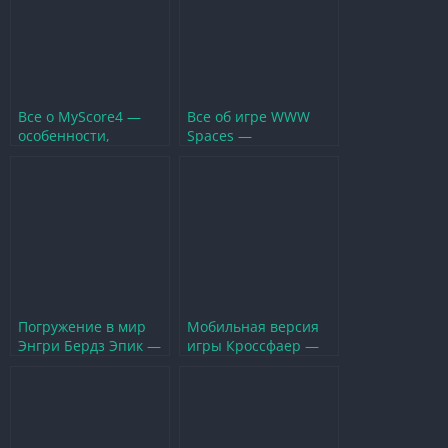
Все о MyScore4 —
Все об игре WWW
особенности,
Spaces —
геймплей и советы
особенности,
для успешной игры
геймплей и советы
для новичков
Погружение в мир
Мобильная версия
Энгри Бердз Эпик —
игры Кроссфаер —
Все персонажи и их
особенности,
способности
геймплей и советы