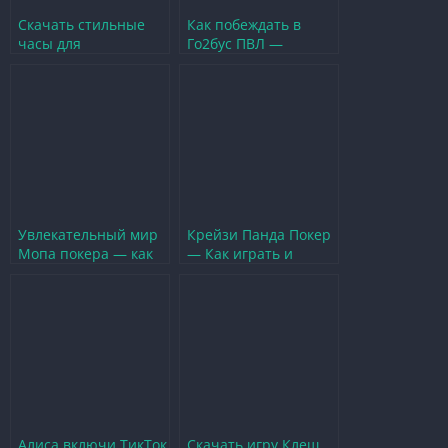
Скачать стильные
Как побеждать в
часы для
Го2бус ПВЛ —
отслеживания
секреты и стратегии
времени в играх
успешной игры
Увлекательный мир
Крейзи Панда Покер
Мопа покера — как
— Как играть и
освоить игру и
побеждать в
начать побеждать
захватывающей игре
Алиса включи ТикТок
Скачать игру Клеш