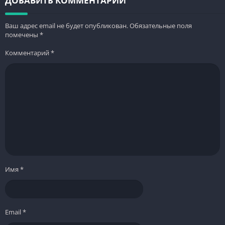
ДОБАВИТЬ КОММЕНТАРИЙ
Ваш адрес email не будет опубликован.
Обязательные поля
помечены
*
Комментарий
*
Имя
*
Email
*