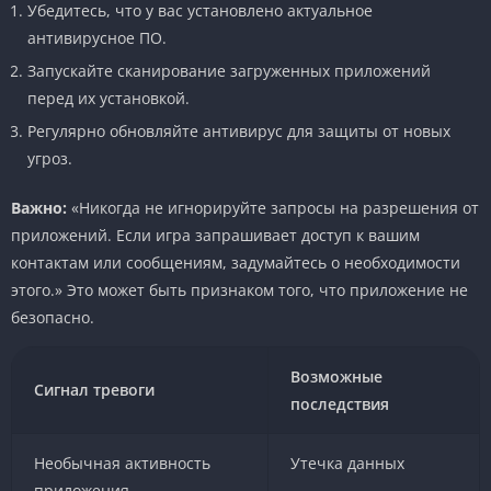
Убедитесь, что у вас установлено актуальное
антивирусное ПО.
Запускайте сканирование загруженных приложений
перед их установкой.
Регулярно обновляйте антивирус для защиты от новых
угроз.
Важно:
«Никогда не игнорируйте запросы на разрешения от
приложений. Если игра запрашивает доступ к вашим
контактам или сообщениям, задумайтесь о необходимости
этого.» Это может быть признаком того, что приложение не
безопасно.
Возможные
Сигнал тревоги
последствия
Необычная активность
Утечка данных
приложения