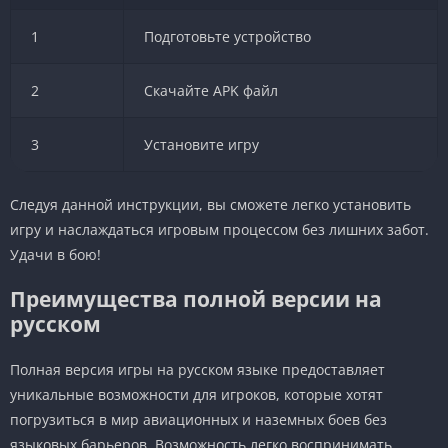
1
Подготовьте устройство
2
Скачайте APK файл
3
Установите игру
Следуя данной инструкции, вы сможете легко установить
игру и наслаждаться игровым процессом без лишних забот.
Удачи в бою!
Преимущества полной версии на
русском
Полная версия игры на русском языке предоставляет
уникальные возможности для игроков, которые хотят
погрузиться в мир авиационных и наземных боев без
языковых барьеров. Возможность легко воспринимать