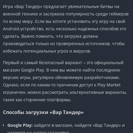
Игра «Вар Тандер» предлагает увлекательные битвы на
военной технике и заслужила популярность среди геймеров
по всему миру. Если вы хотите установить эту игру на свой
Android-устройство, есть несколько надежных способов это
сделать. Важно помнить, что загрузка должна
производиться только из проверенных источников, чтобы
избежать потенциальных угроз и вирусов.
Первый и самый безопасный вариант – это официальный
магазин Google Play. В нем вы можете найти последнюю
версию игры, регулярно обновляемую разработчиками.
Однако, если по каким-то причинам доступ к Play Market
ограничен, можно рассмотреть альтернативные варианты,
такие как сторонние платформы.
Способы загрузки «Вар Тандер»
Google Play:
зайдите в магазин, найдите «Вар Тандер» и
нажмите на кнопку установки.