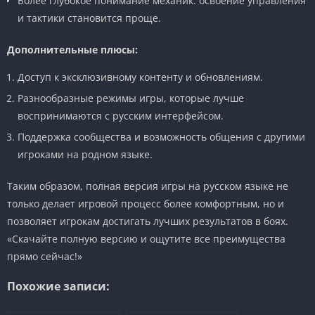
Более глубокое понимание механик: освоение управления
и тактики становится проще.
Дополнительные плюсы:
Доступ к эксклюзивному контенту и обновлениям.
Разнообразные режимы игры, которые лучше
воспринимаются с русским интерфейсом.
Поддержка сообщества и возможность общения с другими
игроками на родном языке.
Таким образом, полная версия игры на русском языке не
только делает игровой процесс более комфортным, но и
позволяет игрокам достигать лучших результатов в боях.
«Скачайте полную версию и ощутите все преимущества
прямо сейчас!»
Похожие записи: