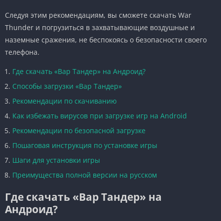
Следуя этим рекомендациям, вы сможете скачать War
Thunder и погрузиться в захватывающие воздушные и
наземные сражения, не беспокоясь о безопасности своего
телефона.
Где скачать «Вар Тандер» на Андроид?
Способы загрузки «Вар Тандер»
Рекомендации по скачиванию
Как избежать вирусов при загрузке игр на Android
Рекомендации по безопасной загрузке
Пошаговая инструкция по установке игры
Шаги для установки игры
Преимущества полной версии на русском
Где скачать «Вар Тандер» на
Андроид?