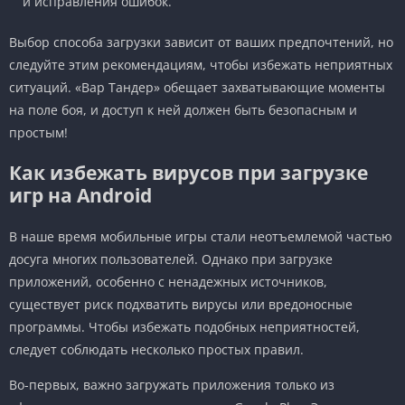
и исправления ошибок.
Выбор способа загрузки зависит от ваших предпочтений, но
следуйте этим рекомендациям, чтобы избежать неприятных
ситуаций. «Вар Тандер» обещает захватывающие моменты
на поле боя, и доступ к ней должен быть безопасным и
простым!
Как избежать вирусов при загрузке
игр на Android
В наше время мобильные игры стали неотъемлемой частью
досуга многих пользователей. Однако при загрузке
приложений, особенно с ненадежных источников,
существует риск подхватить вирусы или вредоносные
программы. Чтобы избежать подобных неприятностей,
следует соблюдать несколько простых правил.
Во-первых, важно загружать приложения только из