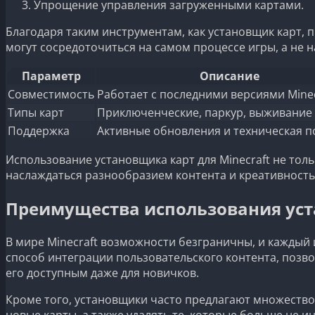
Упрощение управления загруженными картами.
Благодаря таким инструментам, как установщик карт, 
могут сосредоточиться на самом процессе игры, а не н
Параметр
Описание
Совместимость
Работает с последними версиями Minec
Типы карт
Приключенческие, паркур, выживание 
Поддержка
Активные обновления и техническая 
Использование установщика карт для Minecraft не тол
наслаждаться разнообразием контента и креативност
Преимущества использования уста
В мире Minecraft возможности безграничны, и каждый 
способ интеграции пользовательского контента, позво
его доступным даже для новичков.
Кроме того, установщики часто предлагают множество
новые карты, а также удалять те, которые больше не