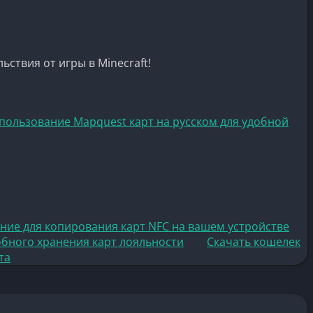
твия от игры в Minecraft!
пользование Mapquest карт на русском для удобной
ние для копирования карт NFC на вашем устройстве
добного хранения карт лояльности
Скачать кошелек
та