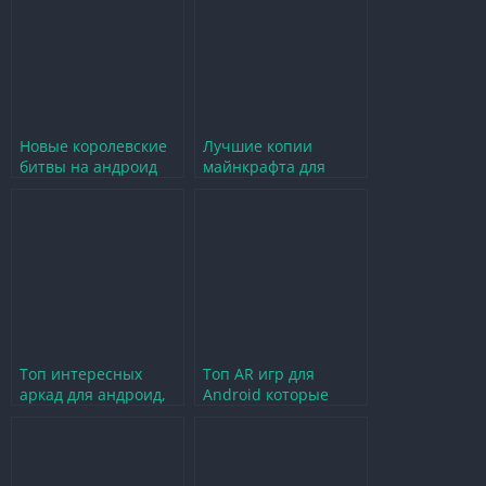
Новые королевские
Лучшие копии
битвы на андроид
майнкрафта для
которые стоит
андроид которые
попробовать в 2024
стоит попробовать
году
Топ интересных
Топ AR игр для
аркад для андроид,
Android которые
которые стоит
стоит попробовать в
попробовать
2024 году