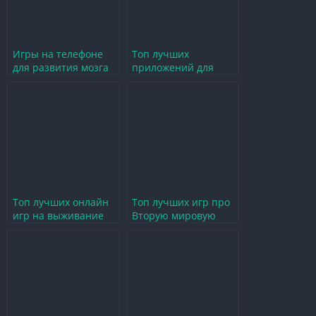
Игры на телефоне
Топ лучших
для развития мозга
приложений для
— топ лучших
ускорения игр на
вариантов
Android
Топ лучших онлайн
Топ лучших игр про
игр на выживание
Вторую мировую
для Android
войну на Android