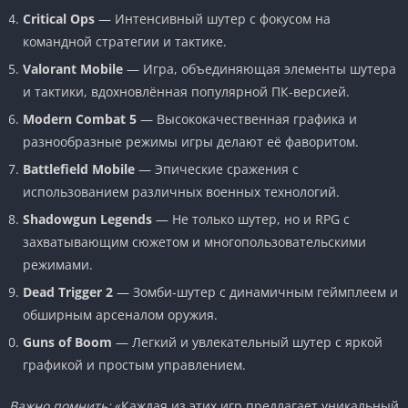
Critical Ops
— Интенсивный шутер с фокусом на
командной стратегии и тактике.
Valorant Mobile
— Игра, объединяющая элементы шутера
и тактики, вдохновлённая популярной ПК-версией.
Modern Combat 5
— Высококачественная графика и
разнообразные режимы игры делают её фаворитом.
Battlefield Mobile
— Эпические сражения с
использованием различных военных технологий.
Shadowgun Legends
— Не только шутер, но и RPG с
захватывающим сюжетом и многопользовательскими
режимами.
Dead Trigger 2
— Зомби-шутер с динамичным геймплеем и
обширным арсеналом оружия.
Guns of Boom
— Легкий и увлекательный шутер с яркой
графикой и простым управлением.
Важно помнить:
«Каждая из этих игр предлагает уникальный