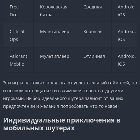
Free
Королевская
Средняя
Android,
Fire
битва
iOS
Critical
Мультиплеер
Хорошая
Android,
Ops
iOS
Valorant
Мультиплеер
Отличная
Android,
Mobile
iOS
Эти игры не только предлагают увлекательный геймплей, но
и позволяют общаться и взаимодействовать с другими
игроками. Выбор идеального шутера зависит от ваших
предпочтений и желания попробовать что-то новое!
Индивидуальные приключения в
мобильных шутерах