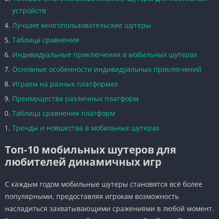
устройств
Лучшие многопользовательские шутеры
Таблица сравнения
Индивидуальные приключения в мобильных шутерах
Основные особенности индивидуальных приключений
Играем на разных платформах
Преимущества различных платформ
Таблица сравнения платформ
Тренды и новшества в мобильных шутерах
Топ-10 мобильных шутеров для
любителей динамичных игр
С каждым годом мобильные шутеры становятся всё более
популярными, предоставляя игрокам возможность
насладиться захватывающими сражениями в любой момент.