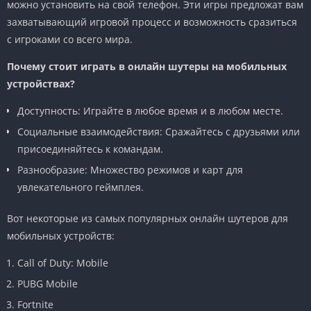
можно установить на свой телефон. Эти игры предложат вам
захватывающий игровой процесс и возможность сразиться
с игроками со всего мира.
Почему стоит играть в онлайн шутеры на мобильных
устройствах?
Доступность: Играйте в любое время и в любом месте.
Социальные взаимодействия: Сражайтесь с друзьями или
присоединяйтесь к командам.
Разнообразие: Множество режимов и карт для
увлекательного геймплея.
Вот некоторые из самых популярных онлайн шутеров для
мобильных устройств:
Call of Duty: Mobile
PUBG Mobile
Fortnite