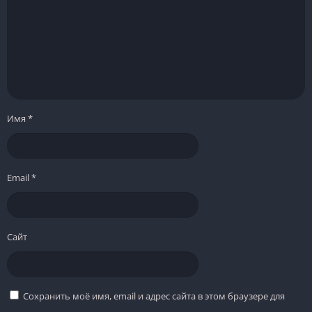
Имя
*
Email
*
Сайт
Сохранить моё имя, email и адрес сайта в этом браузере для