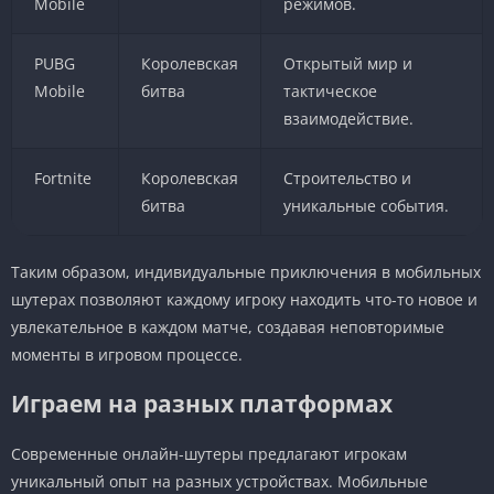
Mobile
режимов.
PUBG
Королевская
Открытый мир и
Mobile
битва
тактическое
взаимодействие.
Fortnite
Королевская
Строительство и
битва
уникальные события.
Таким образом, индивидуальные приключения в мобильных
шутерах позволяют каждому игроку находить что-то новое и
увлекательное в каждом матче, создавая неповторимые
моменты в игровом процессе.
Играем на разных платформах
Современные онлайн-шутеры предлагают игрокам
уникальный опыт на разных устройствах. Мобильные