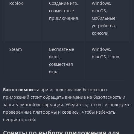
Roblox
Создание игр,
Windows,
совместные
macOS,
приключения
мобильные
устройства,
консоли
Steam
Бесплатные
Windows,
игры,
macOS, Linux
совместная
игра
Важно помнить:
при использовании бесплатных
приложений стоит обращать внимание на безопасность и
защиту личной информации. Убедитесь, что вы используете
проверенные платформы и сервисы, чтобы избежать
неприятностей.
Советы по выбору приложения для