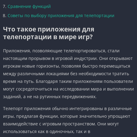
Сравнение функций
Советы по выбору приложения для телепортации
Что такое приложения для
телепортации в мире игр?
Приложения, позволяющие телепортироваться, стали
настоящим прорывом в игровой индустрии. Они открывают
игрокам новые горизонты, позволяя быстро перемещаться
между различными локациями без необходимости тратить
время на путь. Благодаря таким приложениям пользователи
могут сосредоточиться на исследовании мира и выполнении
заданий, а не на рутинных передвижениях.
Телепорт приложения обычно интегрированы в различные
игры, предлагая функции, которые значительно упрощают
взаимодействие с игровым пространством. Они могут
использоваться как в одиночных, так и в