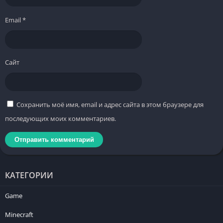
Email
*
Сайт
Сохранить моё имя, email и адрес сайта в этом браузере для
последующих моих комментариев.
КАТЕГОРИИ
Game
Minecraft