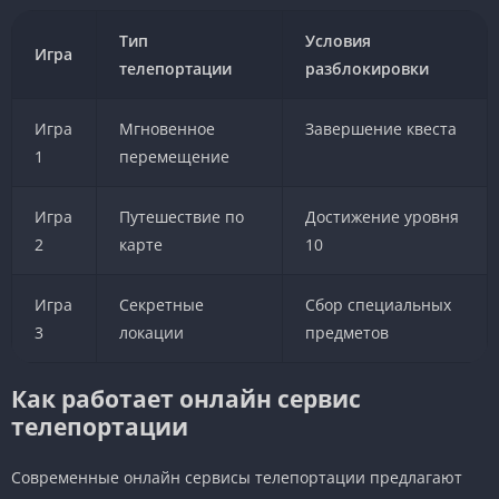
Тип
Условия
Игра
телепортации
разблокировки
Игра
Мгновенное
Завершение квеста
1
перемещение
Игра
Путешествие по
Достижение уровня
2
карте
10
Игра
Секретные
Сбор специальных
3
локации
предметов
Как работает онлайн сервис
телепортации
Современные онлайн сервисы телепортации предлагают