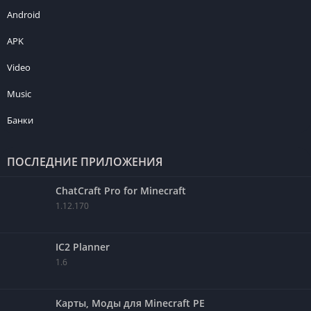
Android
APK
Video
Music
Банки
ПОСЛЕДНИЕ ПРИЛОЖЕНИЯ
ChatCraft Pro for Minecraft
1.12.170
IC2 Planner
1.6
Карты, Моды для Minecraft PE