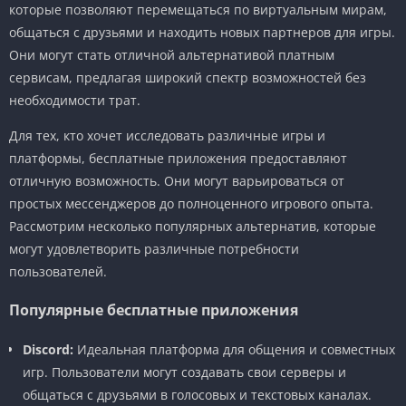
которые позволяют перемещаться по виртуальным мирам,
общаться с друзьями и находить новых партнеров для игры.
Они могут стать отличной альтернативой платным
сервисам, предлагая широкий спектр возможностей без
необходимости трат.
Для тех, кто хочет исследовать различные игры и
платформы, бесплатные приложения предоставляют
отличную возможность. Они могут варьироваться от
простых мессенджеров до полноценного игрового опыта.
Рассмотрим несколько популярных альтернатив, которые
могут удовлетворить различные потребности
пользователей.
Популярные бесплатные приложения
Discord:
Идеальная платформа для общения и совместных
игр. Пользователи могут создавать свои серверы и
общаться с друзьями в голосовых и текстовых каналах.